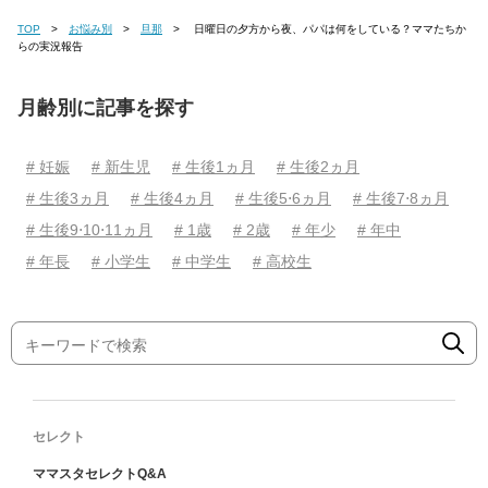
TOP
お悩み別
旦那
日曜日の夕方から夜、パパは何をしている？ママたちか
らの実況報告
月齢別に記事を探す
# 妊娠
# 新生児
# 生後1ヵ月
# 生後2ヵ月
# 生後3ヵ月
# 生後4ヵ月
# 生後5⋅6ヵ月
# 生後7⋅8ヵ月
# 生後9⋅10⋅11ヵ月
# 1歳
# 2歳
# 年少
# 年中
# 年長
# 小学生
# 中学生
# 高校生
セレクト
ママスタセレクトQ&A