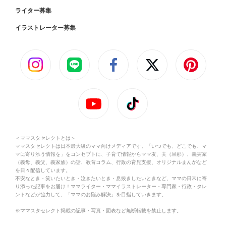
ライター募集
イラストレーター募集
＜ママスタセレクトとは＞
ママスタセレクトは日本最大級のママ向けメディアです。「いつでも、どこでも、マ
マに寄り添う情報を」をコンセプトに、子育て情報からママ友、夫（旦那）、義実家
（義母、義父、義家族）の話、教育コラム、行政の育児支援、オリジナルまんがなど
を日々配信しています。
不安なとき・笑いたいとき・泣きたいとき・息抜きしたいときなど、ママの日常に寄
り添った記事をお届け！ママライター・ママイラストレーター・専門家・行政・タレ
ントなどが協力して、「ママのお悩み解決」を目指していきます。
※ママスタセレクト掲載の記事・写真・図表など無断転載を禁止します。