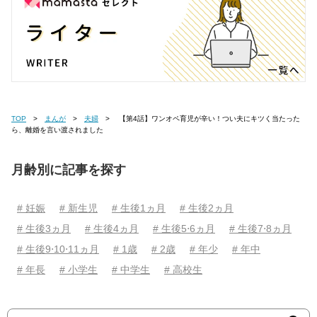
TOP
まんが
夫婦
【第4話】ワンオペ育児が辛い！つい夫にキツく当たった
ら、離婚を言い渡されました
月齢別に記事を探す
# 妊娠
# 新生児
# 生後1ヵ月
# 生後2ヵ月
# 生後3ヵ月
# 生後4ヵ月
# 生後5⋅6ヵ月
# 生後7⋅8ヵ月
# 生後9⋅10⋅11ヵ月
# 1歳
# 2歳
# 年少
# 年中
# 年長
# 小学生
# 中学生
# 高校生