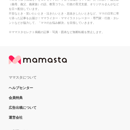
（義母、義父、義家族）の話、教育コラム、行政の育児支援、オリジナルまんがなど
を日々配信しています。
不安なとき・笑いたいとき・泣きたいとき・息抜きしたいときなど、ママの日常に寄
り添った記事をお届け！ママライター・ママイラストレーター・専門家・行政・タレ
ントなどが協力して、「ママのお悩み解決」を目指していきます。
※ママスタセレクト掲載の記事・写真・図表など無断転載を禁止します。
ママスタについて
ヘルプセンター
会員特典
広告出稿について
運営会社