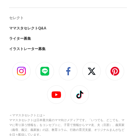
セレクト
ママスタセレクトQ&A
ライター募集
イラストレーター募集
＜ママスタセレクトとは＞
ママスタセレクトは日本最大級のママ向けメディアです。「いつでも、どこでも、マ
マに寄り添う情報を」をコンセプトに、子育て情報からママ友、夫（旦那）、義実家
（義母、義父、義家族）の話、教育コラム、行政の育児支援、オリジナルまんがなど
を日々配信しています。