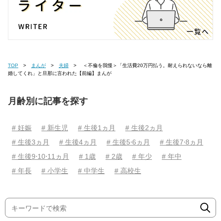
TOP
まんが
夫婦
＜不倫を我慢＞「生活費20万円払う。耐えられないなら離
婚してくれ」と旦那に言われた【前編】まんが
月齢別に記事を探す
# 妊娠
# 新生児
# 生後1ヵ月
# 生後2ヵ月
# 生後3ヵ月
# 生後4ヵ月
# 生後5⋅6ヵ月
# 生後7⋅8ヵ月
# 生後9⋅10⋅11ヵ月
# 1歳
# 2歳
# 年少
# 年中
# 年長
# 小学生
# 中学生
# 高校生