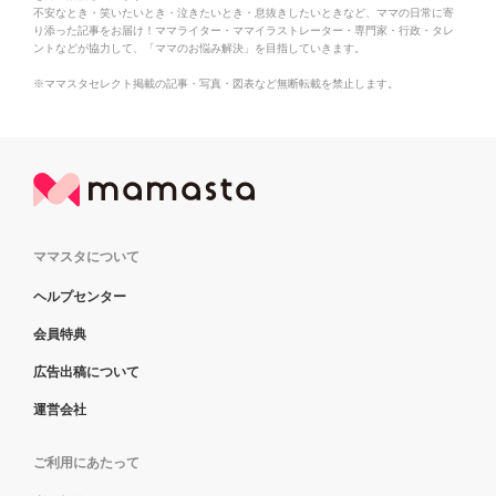
不安なとき・笑いたいとき・泣きたいとき・息抜きしたいときなど、ママの日常に寄
り添った記事をお届け！ママライター・ママイラストレーター・専門家・行政・タレ
ントなどが協力して、「ママのお悩み解決」を目指していきます。
※ママスタセレクト掲載の記事・写真・図表など無断転載を禁止します。
ママスタについて
ヘルプセンター
会員特典
広告出稿について
運営会社
ご利用にあたって