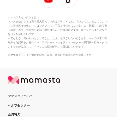
＜ママスタセレクトとは＞
ママスタセレクトは日本最大級のママ向けメディアです。「いつでも、どこでも、マ
マに寄り添う情報を」をコンセプトに、子育て情報からママ友、夫（旦那）、義実家
（義母、義父、義家族）の話、教育コラム、行政の育児支援、オリジナルまんがなど
を日々配信しています。
不安なとき・笑いたいとき・泣きたいとき・息抜きしたいときなど、ママの日常に寄
り添った記事をお届け！ママライター・ママイラストレーター・専門家・行政・タレ
ントなどが協力して、「ママのお悩み解決」を目指していきます。
※ママスタセレクト掲載の記事・写真・図表など無断転載を禁止します。
ママスタについて
ヘルプセンター
会員特典