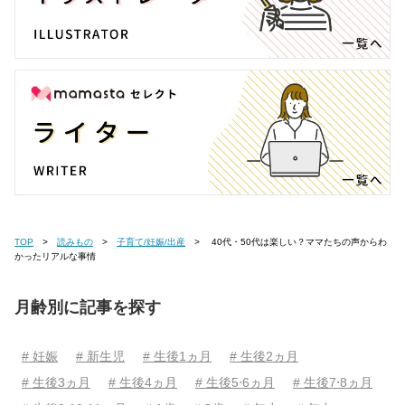
TOP
読みもの
子育て/妊娠/出産
40代・50代は楽しい？ママたちの声からわ
かったリアルな事情
月齢別に記事を探す
# 妊娠
# 新生児
# 生後1ヵ月
# 生後2ヵ月
# 生後3ヵ月
# 生後4ヵ月
# 生後5⋅6ヵ月
# 生後7⋅8ヵ月