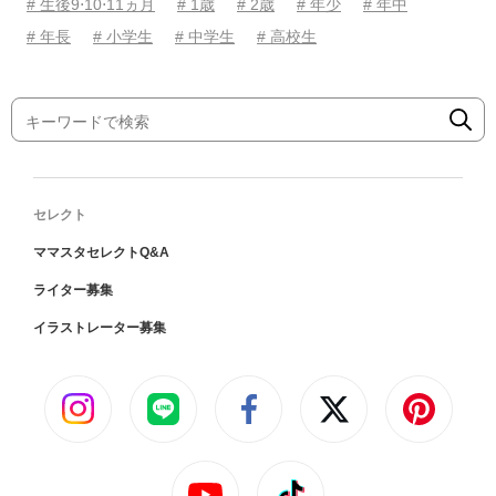
# 生後9⋅10⋅11ヵ月
# 1歳
# 2歳
# 年少
# 年中
# 年長
# 小学生
# 中学生
# 高校生
セレクト
ママスタセレクトQ&A
ライター募集
イラストレーター募集