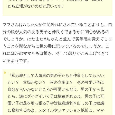
たら立場がないのだと思います』
ママさんはAちゃんが仲間外れにされていることよりも、自
分の娘が人気のある男子と仲良くできるかに関心があるの
でしょうか。はたまたAちゃんと並んで劣等感を覚えてしま
うことを親ながらに気の毒に思っているのでしょうか。こ
れにほかのママたちは驚き、そして怒りがこみ上げてきて
いるようです。
『私も親として人気者の男の子たちと仲良くしてもらい
たい？ 立場がない？ 何の立場よ？ その可愛い子は
自分からいかないところが可愛いんだよ、男の子から見
たら。逆にグイグイいく子は敬遠されるよ。男の子は可
愛い子の足を引っ張る子や対抗意識剥き出しの子は敏感
に察知するわよ。スタイルやファッション以前に、ママ