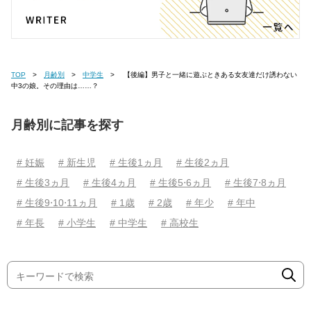
TOP
月齢別
中学生
【後編】男子と一緒に遊ぶときある女友達だけ誘わない
中3の娘。その理由は……？
月齢別に記事を探す
# 妊娠
# 新生児
# 生後1ヵ月
# 生後2ヵ月
# 生後3ヵ月
# 生後4ヵ月
# 生後5⋅6ヵ月
# 生後7⋅8ヵ月
# 生後9⋅10⋅11ヵ月
# 1歳
# 2歳
# 年少
# 年中
# 年長
# 小学生
# 中学生
# 高校生