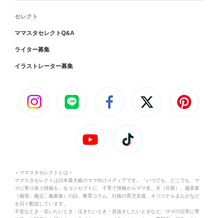
セレクト
ママスタセレクトQ&A
ライター募集
イラストレーター募集
＜ママスタセレクトとは＞
ママスタセレクトは日本最大級のママ向けメディアです。「いつでも、どこでも、マ
マに寄り添う情報を」をコンセプトに、子育て情報からママ友、夫（旦那）、義実家
（義母、義父、義家族）の話、教育コラム、行政の育児支援、オリジナルまんがなど
を日々配信しています。
不安なとき・笑いたいとき・泣きたいとき・息抜きしたいときなど、ママの日常に寄