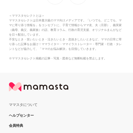
＜ママスタセレクトとは＞
ママスタセレクトは日本最大級のママ向けメディアです。「いつでも、どこでも、マ
マに寄り添う情報を」をコンセプトに、子育て情報からママ友、夫（旦那）、義実家
（義母、義父、義家族）の話、教育コラム、行政の育児支援、オリジナルまんがなど
を日々配信しています。
不安なとき・笑いたいとき・泣きたいとき・息抜きしたいときなど、ママの日常に寄
り添った記事をお届け！ママライター・ママイラストレーター・専門家・行政・タレ
ントなどが協力して、「ママのお悩み解決」を目指していきます。
※ママスタセレクト掲載の記事・写真・図表など無断転載を禁止します。
ママスタについて
ヘルプセンター
会員特典