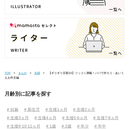
TOP
まんが
夫婦
【ギリギリ旦那10】ツッコミ満載！パパで作ろう・あいう
えお作文編
月齢別に記事を探す
# 妊娠
# 新生児
# 生後1ヵ月
# 生後2ヵ月
# 生後3ヵ月
# 生後4ヵ月
# 生後5⋅6ヵ月
# 生後7⋅8ヵ月
# 生後9⋅10⋅11ヵ月
# 1歳
# 2歳
# 年少
# 年中