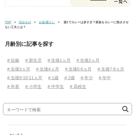
TOP
読みもの
お金/暮らし
週1でカレーは多すぎ？家族をカレーに飽きさせ
ない工夫とは？
月齢別に記事を探す
# 妊娠
# 新生児
# 生後1ヵ月
# 生後2ヵ月
# 生後3ヵ月
# 生後4ヵ月
# 生後5⋅6ヵ月
# 生後7⋅8ヵ月
# 生後9⋅10⋅11ヵ月
# 1歳
# 2歳
# 年少
# 年中
# 年長
# 小学生
# 中学生
# 高校生