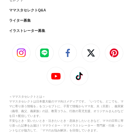
セレクト
ママスタセレクトQ&A
ライター募集
イラストレーター募集
＜ママスタセレクトとは＞
ママスタセレクトは日本最大級のママ向けメディアです。「いつでも、どこでも、マ
マに寄り添う情報を」をコンセプトに、子育て情報からママ友、夫（旦那）、義実家
（義母、義父、義家族）の話、教育コラム、行政の育児支援、オリジナルまんがなど
を日々配信しています。
不安なとき・笑いたいとき・泣きたいとき・息抜きしたいときなど、ママの日常に寄
り添った記事をお届け！ママライター・ママイラストレーター・専門家・行政・タレ
ントなどが協力して、「ママのお悩み解決」を目指していきます。