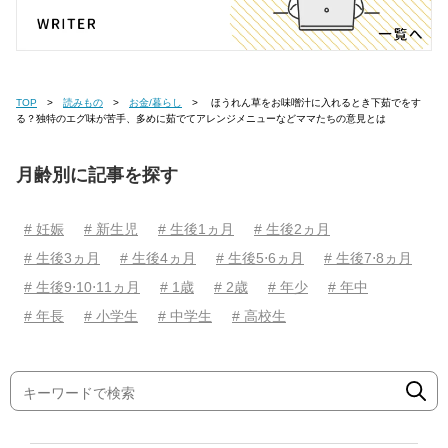
TOP
読みもの
お金/暮らし
ほうれん草をお味噌汁に入れるとき下茹でをす
る？独特のエグ味が苦手、多めに茹でてアレンジメニューなどママたちの意見とは
月齢別に記事を探す
# 妊娠
# 新生児
# 生後1ヵ月
# 生後2ヵ月
# 生後3ヵ月
# 生後4ヵ月
# 生後5⋅6ヵ月
# 生後7⋅8ヵ月
# 生後9⋅10⋅11ヵ月
# 1歳
# 2歳
# 年少
# 年中
# 年長
# 小学生
# 中学生
# 高校生