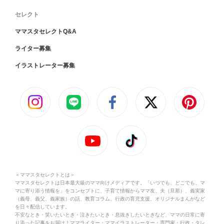
セレクト
ママスタセレクトQ&A
ライター募集
イラストレーター募集
＜ママスタセレクトとは＞
ママスタセレクトは日本最大級のママ向けメディアです。「いつでも、どこでも、マ
マに寄り添う情報を」をコンセプトに、子育て情報からママ友、夫（旦那）、義実家
（義母、義父、義家族）の話、教育コラム、行政の育児支援、オリジナルまんがなど
を日々配信しています。
不安なとき・笑いたいとき・泣きたいとき・息抜きしたいときなど、ママの日常に寄
り添った記事をお届け！ママライター・ママイラストレーター・専門家・行政・タレ