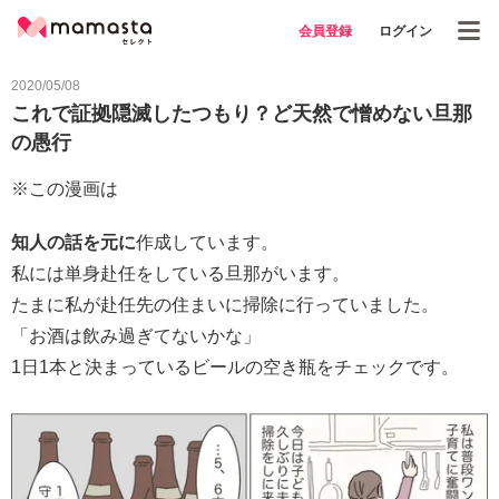
会員登録
ログイン
2020/05/08
これで証拠隠滅したつもり？ど天然で憎めない旦那
の愚行
※この漫画は
知人の話を元に
作成しています。
私には単身赴任をしている旦那がいます。
たまに私が赴任先の住まいに掃除に行っていました。
「お酒は飲み過ぎてないかな」
1日1本と決まっているビールの空き瓶をチェックです。