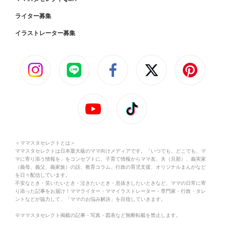
ライター募集
イラストレーター募集
＜ママスタセレクトとは＞
ママスタセレクトは日本最大級のママ向けメディアです。「いつでも、どこでも、マ
マに寄り添う情報を」をコンセプトに、子育て情報からママ友、夫（旦那）、義実家
（義母、義父、義家族）の話、教育コラム、行政の育児支援、オリジナルまんがなど
を日々配信しています。
不安なとき・笑いたいとき・泣きたいとき・息抜きしたいときなど、ママの日常に寄
り添った記事をお届け！ママライター・ママイラストレーター・専門家・行政・タレ
ントなどが協力して、「ママのお悩み解決」を目指していきます。
※ママスタセレクト掲載の記事・写真・図表など無断転載を禁止します。