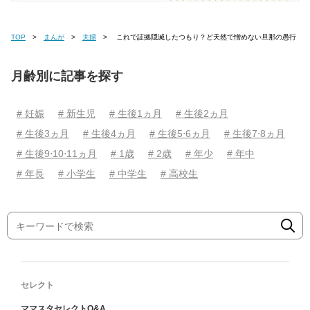
TOP
まんが
夫婦
これで証拠隠滅したつもり？ど天然で憎めない旦那の愚行
月齢別に記事を探す
# 妊娠
# 新生児
# 生後1ヵ月
# 生後2ヵ月
# 生後3ヵ月
# 生後4ヵ月
# 生後5⋅6ヵ月
# 生後7⋅8ヵ月
# 生後9⋅10⋅11ヵ月
# 1歳
# 2歳
# 年少
# 年中
# 年長
# 小学生
# 中学生
# 高校生
セレクト
ママスタセレクトQ&A