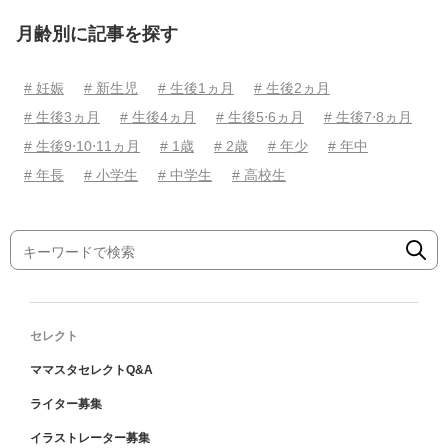
月齢別に記事を探す
# 妊娠
# 新生児
# 生後1ヵ月
# 生後2ヵ月
# 生後3ヵ月
# 生後4ヵ月
# 生後5⋅6ヵ月
# 生後7⋅8ヵ月
# 生後9⋅10⋅11ヵ月
# 1歳
# 2歳
# 年少
# 年中
# 年長
# 小学生
# 中学生
# 高校生
セレクト
ママスタセレクトQ&A
ライター募集
イラストレーター募集