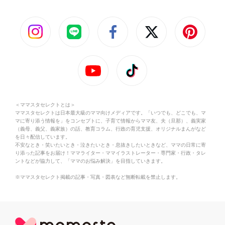
＜ママスタセレクトとは＞
ママスタセレクトは日本最大級のママ向けメディアです。「いつでも、どこでも、マ
マに寄り添う情報を」をコンセプトに、子育て情報からママ友、夫（旦那）、義実家
（義母、義父、義家族）の話、教育コラム、行政の育児支援、オリジナルまんがなど
を日々配信しています。
不安なとき・笑いたいとき・泣きたいとき・息抜きしたいときなど、ママの日常に寄
り添った記事をお届け！ママライター・ママイラストレーター・専門家・行政・タレ
ントなどが協力して、「ママのお悩み解決」を目指していきます。
※ママスタセレクト掲載の記事・写真・図表など無断転載を禁止します。