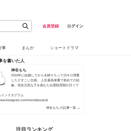
会員登録
ログイン
行事
まんが
ショートドラマ
事を書いた人
神谷もち
2016年に結婚してから夫婦そろって15キロ増量
したどすこい主婦。 人生最高体重で初めての妊
娠、現在元気な子を産むため悪戦苦闘の日々で
ちインスタグラム
/www.instagram.com/mochidosukoi/
神谷もち の記事一覧
→
注目ランキング