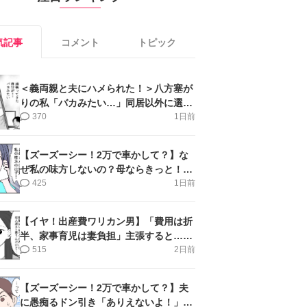
気記事
コメント
トピック
＜義両親と夫にハメられた！＞八方塞が
りの私「バカみたい…」同居以外に選択
肢がない【第5話まんが】
370
1日前
【ズーズーシー！2万で車かして？】な
ぜ私の味方しないの？母ならきっと！＜
第17話＞#4コマ母道場
425
1日前
【イヤ！出産費ワリカン男】「費用は折
半、家事育児は妻負担」主張すると…＜
第11話＞#4コマ母道場
515
2日前
【ズーズーシー！2万で車かして？】夫
に愚痴るドン引き「ありえないよ！」＜