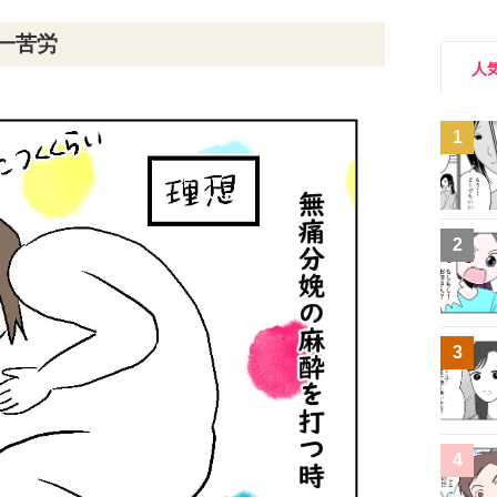
一苦労
人
1
2
3
4