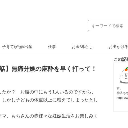
子育て/妊娠/出産
仕事
お金/暮らし
お出かけ/
この記
7話】無痛分娩の麻酔を早く打って！
す。
したか？ お腹の中にもう1人いるのですから、
神谷も
https:/
。しかし子どもの体重以上に増えてしまったとし
ママ、もちさんの赤裸々な妊娠生活をお楽しみく