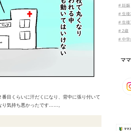
# 妊娠
# 生
# 生後
# 2歳
# 中
ママ
２番目くらいに汗だくになり、背中に張り付いて
なり気持ち悪かったです……。