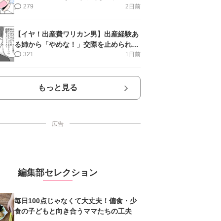
第16話＞#4コマ母道場
279
2日前
【イヤ！出産費ワリカン男】出産経験あ
る姉から「やめな！」交際を止められ＜
第12話＞#4コマ母道場
321
1日前
もっと見る
広告
編集部セレクション
毎日100点じゃなくて大丈夫！偏食・少
食の子どもと向き合うママたちの工夫