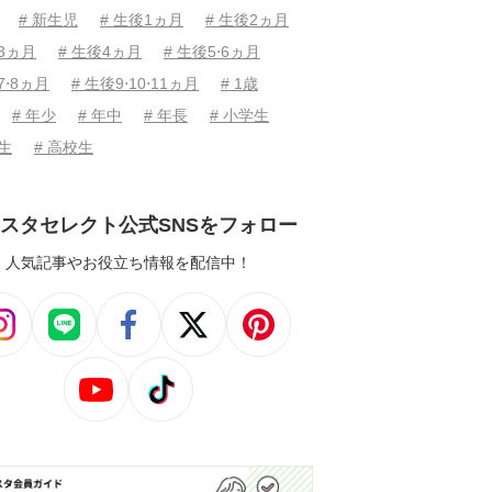
# 新生児
# 生後1ヵ月
# 生後2ヵ月
後3ヵ月
# 生後4ヵ月
# 生後5⋅6ヵ月
7⋅8ヵ月
# 生後9⋅10⋅11ヵ月
# 1歳
# 年少
# 年中
# 年長
# 小学生
学生
# 高校生
スタセレクト公式SNSをフォロー
人気記事やお役立ち情報を配信中！