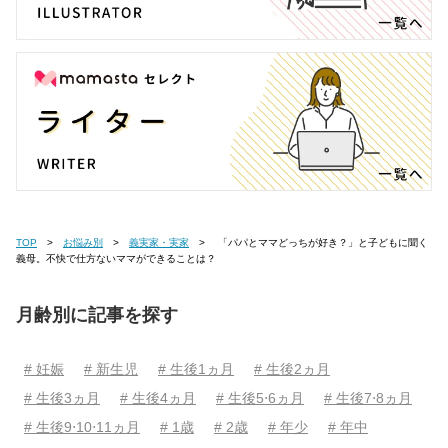
TOP
お悩み別
義実家・実家
「パパとママどっちが好き？」と子どもに聞く
義母。不快で仕方ないママができることは？
月齢別に記事を探す
# 妊娠
# 新生児
# 生後1ヵ月
# 生後2ヵ月
# 生後3ヵ月
# 生後4ヵ月
# 生後5⋅6ヵ月
# 生後7⋅8ヵ月
# 生後9⋅10⋅11ヵ月
# 1歳
# 2歳
# 年少
# 年中