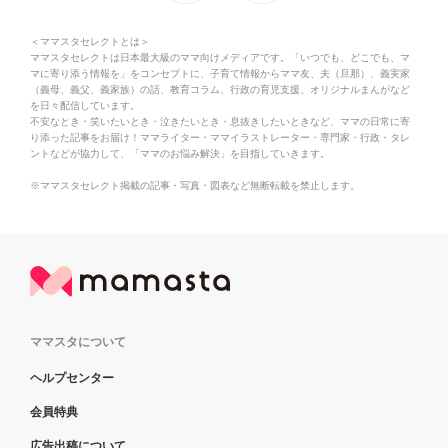
＜ママスタセレクトとは＞
ママスタセレクトは日本最大級のママ向けメディアです。「いつでも、どこでも、マ
マに寄り添う情報を」をコンセプトに、子育て情報からママ友、夫（旦那）、義実家
（義母、義父、義家族）の話、教育コラム、行政の育児支援、オリジナルまんがなど
を日々配信しています。
不安なとき・笑いたいとき・泣きたいとき・息抜きしたいときなど、ママの日常に寄
り添った記事をお届け！ママライター・ママイラストレーター・専門家・行政・タレ
ントなどが協力して、「ママのお悩み解決」を目指していきます。
※ママスタセレクト掲載の記事・写真・図表など無断転載を禁止します。
ママスタについて
ヘルプセンター
会員特典
広告出稿について