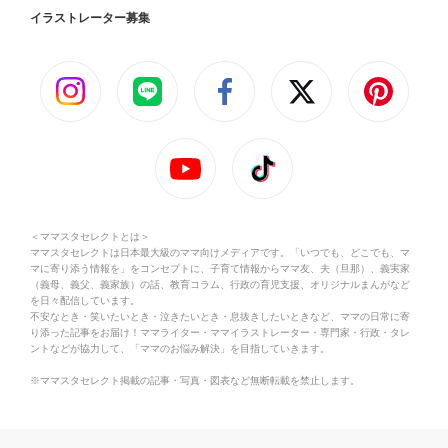
イラストレーター募集
＜ママスタセレクトとは＞
ママスタセレクトは日本最大級のママ向けメディアです。「いつでも、どこでも、マ
マに寄り添う情報を」をコンセプトに、子育て情報からママ友、夫（旦那）、義実家
（義母、義父、義家族）の話、教育コラム、行政の育児支援、オリジナルまんがなど
を日々配信しています。
不安なとき・笑いたいとき・泣きたいとき・息抜きしたいときなど、ママの日常に寄
り添った記事をお届け！ママライター・ママイラストレーター・専門家・行政・タレ
ントなどが協力して、「ママのお悩み解決」を目指していきます。
※ママスタセレクト掲載の記事・写真・図表など無断転載を禁止します。