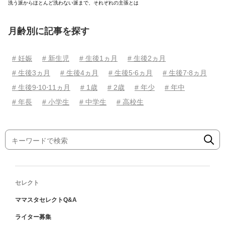
洗う派からほとんど洗わない派まで、それぞれの主張とは
月齢別に記事を探す
# 妊娠
# 新生児
# 生後1ヵ月
# 生後2ヵ月
# 生後3ヵ月
# 生後4ヵ月
# 生後5⋅6ヵ月
# 生後7⋅8ヵ月
# 生後9⋅10⋅11ヵ月
# 1歳
# 2歳
# 年少
# 年中
# 年長
# 小学生
# 中学生
# 高校生
セレクト
ママスタセレクトQ&A
ライター募集