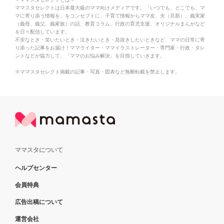
ママスタセレクトは日本最大級のママ向けメディアです。「いつでも、どこでも、マ
マに寄り添う情報を」をコンセプトに、子育て情報からママ友、夫（旦那）、義実家
（義母、義父、義家族）の話、教育コラム、行政の育児支援、オリジナルまんがなど
を日々配信しています。
不安なとき・笑いたいとき・泣きたいとき・息抜きしたいときなど、ママの日常に寄
り添った記事をお届け！ママライター・ママイラストレーター・専門家・行政・タレ
ントなどが協力して、「ママのお悩み解決」を目指していきます。
※ママスタセレクト掲載の記事・写真・図表など無断転載を禁止します。
ママスタについて
ヘルプセンター
会員特典
広告出稿について
運営会社