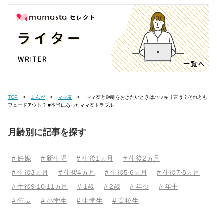
TOP
まんが
ママ友
ママ友と距離をおきたいときはハッキリ言う？それとも
フェードアウト？ #本当にあったママ友トラブル
月齢別に記事を探す
# 妊娠
# 新生児
# 生後1ヵ月
# 生後2ヵ月
# 生後3ヵ月
# 生後4ヵ月
# 生後5⋅6ヵ月
# 生後7⋅8ヵ月
# 生後9⋅10⋅11ヵ月
# 1歳
# 2歳
# 年少
# 年中
# 年長
# 小学生
# 中学生
# 高校生