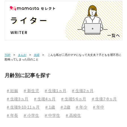
TOP
まんが
夫婦
こんな私が二児のママになって大丈夫？子どもを理不尽に
怒鳴ってしまった日のこと
月齢別に記事を探す
# 妊娠
# 新生児
# 生後1ヵ月
# 生後2ヵ月
# 生後3ヵ月
# 生後4ヵ月
# 生後5⋅6ヵ月
# 生後7⋅8ヵ月
# 生後9⋅10⋅11ヵ月
# 1歳
# 2歳
# 年少
# 年中
# 年長
# 小学生
# 中学生
# 高校生