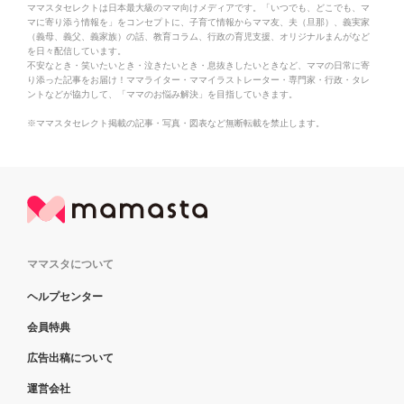
ママスタセレクトは日本最大級のママ向けメディアです。「いつでも、どこでも、マ
マに寄り添う情報を」をコンセプトに、子育て情報からママ友、夫（旦那）、義実家
（義母、義父、義家族）の話、教育コラム、行政の育児支援、オリジナルまんがなど
を日々配信しています。
不安なとき・笑いたいとき・泣きたいとき・息抜きしたいときなど、ママの日常に寄
り添った記事をお届け！ママライター・ママイラストレーター・専門家・行政・タレ
ントなどが協力して、「ママのお悩み解決」を目指していきます。
※ママスタセレクト掲載の記事・写真・図表など無断転載を禁止します。
ママスタについて
ヘルプセンター
会員特典
広告出稿について
運営会社