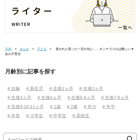
TOP
まんが
子ども
良かれと思った一言が仇に……オンナゴコロは難しい #
女の子育児
月齢別に記事を探す
# 妊娠
# 新生児
# 生後1ヵ月
# 生後2ヵ月
# 生後3ヵ月
# 生後4ヵ月
# 生後5⋅6ヵ月
# 生後7⋅8ヵ月
# 生後9⋅10⋅11ヵ月
# 1歳
# 2歳
# 年少
# 年中
# 年長
# 小学生
# 中学生
# 高校生