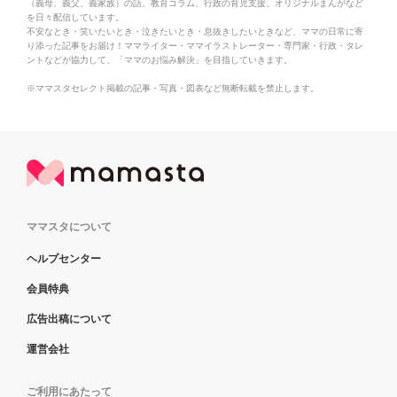
（義母、義父、義家族）の話、教育コラム、行政の育児支援、オリジナルまんがなど
を日々配信しています。
不安なとき・笑いたいとき・泣きたいとき・息抜きしたいときなど、ママの日常に寄
り添った記事をお届け！ママライター・ママイラストレーター・専門家・行政・タレ
ントなどが協力して、「ママのお悩み解決」を目指していきます。
※ママスタセレクト掲載の記事・写真・図表など無断転載を禁止します。
ママスタについて
ヘルプセンター
会員特典
広告出稿について
運営会社
ご利用にあたって