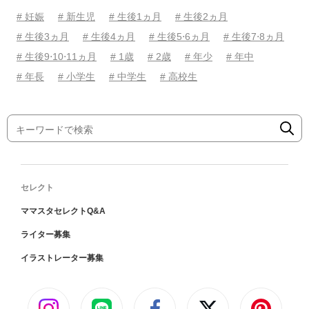
# 妊娠
# 新生児
# 生後1ヵ月
# 生後2ヵ月
# 生後3ヵ月
# 生後4ヵ月
# 生後5⋅6ヵ月
# 生後7⋅8ヵ月
# 生後9⋅10⋅11ヵ月
# 1歳
# 2歳
# 年少
# 年中
# 年長
# 小学生
# 中学生
# 高校生
セレクト
ママスタセレクトQ&A
ライター募集
イラストレーター募集