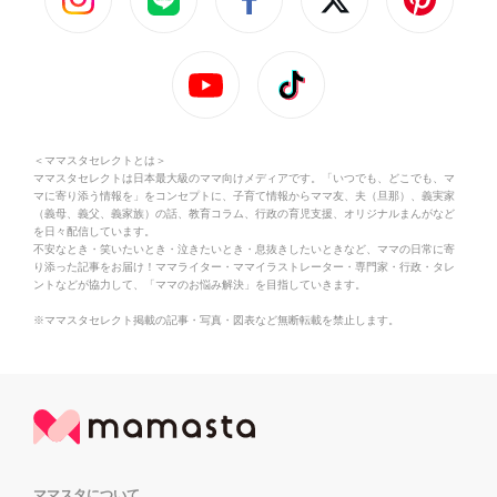
＜ママスタセレクトとは＞
ママスタセレクトは日本最大級のママ向けメディアです。「いつでも、どこでも、マ
マに寄り添う情報を」をコンセプトに、子育て情報からママ友、夫（旦那）、義実家
（義母、義父、義家族）の話、教育コラム、行政の育児支援、オリジナルまんがなど
を日々配信しています。
不安なとき・笑いたいとき・泣きたいとき・息抜きしたいときなど、ママの日常に寄
り添った記事をお届け！ママライター・ママイラストレーター・専門家・行政・タレ
ントなどが協力して、「ママのお悩み解決」を目指していきます。
※ママスタセレクト掲載の記事・写真・図表など無断転載を禁止します。
ママスタについて