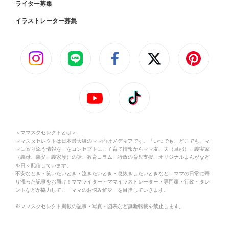
ライター募集
イラストレーター募集
＜ママスタセレクトとは＞
ママスタセレクトは日本最大級のママ向けメディアです。「いつでも、どこでも、マ
マに寄り添う情報を」をコンセプトに、子育て情報からママ友、夫（旦那）、義実家
（義母、義父、義家族）の話、教育コラム、行政の育児支援、オリジナルまんがなど
を日々配信しています。
不安なとき・笑いたいとき・泣きたいとき・息抜きしたいときなど、ママの日常に寄
り添った記事をお届け！ママライター・ママイラストレーター・専門家・行政・タレ
ントなどが協力して、「ママのお悩み解決」を目指していきます。
※ママスタセレクト掲載の記事・写真・図表など無断転載を禁止します。