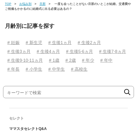
TOP
お悩み別
旦那
一度も会ったことがない旦那のいとこが結婚。交通費や
ご祝儀もかかるのに結婚式に出る必要はあるの？
月齢別に記事を探す
# 妊娠
# 新生児
# 生後1ヵ月
# 生後2ヵ月
# 生後3ヵ月
# 生後4ヵ月
# 生後5⋅6ヵ月
# 生後7⋅8ヵ月
# 生後9⋅10⋅11ヵ月
# 1歳
# 2歳
# 年少
# 年中
# 年長
# 小学生
# 中学生
# 高校生
セレクト
ママスタセレクトQ&A