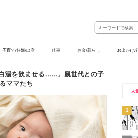
子育て/妊娠/出産
仕事
お金/暮らし
お出かけ/
白湯を飲ませる……。親世代との子
るママたち
人
1