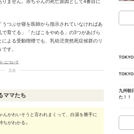
ありません。赤ちゃんの死亡原因として4番目に
「うつぶせ寝を医師から指示されていなければあ
乳で育てる」「たばこをやめる」の3つがあげら
とによる受動喫煙でも、乳幼児突然死症候群のリ
うです。
TOKY
S）について
広告
TOKY
九州朝
るママたち
た！！
ゃんかわいそうと言われまくって、白湯を勝手に
持ちがわかる』