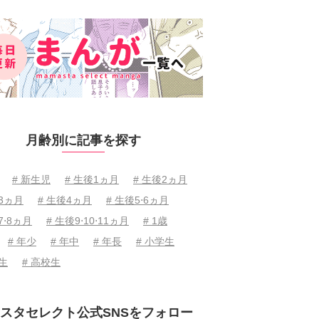
月齢別に記事を探す
# 新生児
# 生後1ヵ月
# 生後2ヵ月
後3ヵ月
# 生後4ヵ月
# 生後5⋅6ヵ月
7⋅8ヵ月
# 生後9⋅10⋅11ヵ月
# 1歳
# 年少
# 年中
# 年長
# 小学生
学生
# 高校生
スタセレクト公式SNSをフォロー