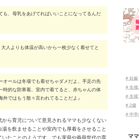
ても、母乳をあげてればいいことになってるんだ
5℃。大人よりも体温が高いから一枚少なく着せてと
# 妊娠
ーオールは冬場でも着せちゃダメだよ。手足の先
# 生
一時的な防寒着。室内で着てると、赤ちゃんの体
# 生後
海外ではもう散々言われてることだよ』
# 2歳
# 中
代から育児について意見されるママも少なくない
白湯を飲ませることや室内でも厚着をさせること
ママ
ていたことのようです。でも実母や義母世代の育