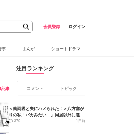
会員登録
ログイン
行事
まんが
ショートドラマ
注目ランキング
気記事
コメント
トピック
＜義両親と夫にハメられた！＞八方塞が
りの私「バカみたい…」同居以外に選択
肢がない【第5話まんが】
370
1日前