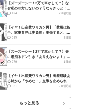
【ズーズーシー！2万で車かして？】な
ぜ私の味方しないの？母ならきっと！＜
第17話＞#4コマ母道場
424
22時間前
【イヤ！出産費ワリカン男】「費用は折
半、家事育児は妻負担」主張すると…＜
第11話＞#4コマ母道場
515
1日前
【ズーズーシー！2万で車かして？】夫
に愚痴るドン引き「ありえないよ！」＜
第16話＞#4コマ母道場
279
1日前
【イヤ！出産費ワリカン男】出産経験あ
る姉から「やめな！」交際を止められ＜
第12話＞#4コマ母道場
321
21時間前
もっと見る