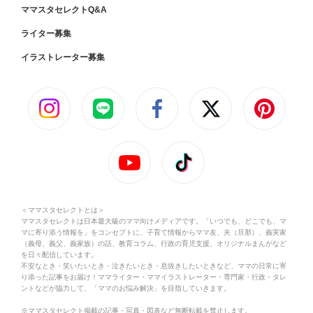
ママスタセレクトQ&A
ライター募集
イラストレーター募集
＜ママスタセレクトとは＞
ママスタセレクトは日本最大級のママ向けメディアです。「いつでも、どこでも、マ
マに寄り添う情報を」をコンセプトに、子育て情報からママ友、夫（旦那）、義実家
（義母、義父、義家族）の話、教育コラム、行政の育児支援、オリジナルまんがなど
を日々配信しています。
不安なとき・笑いたいとき・泣きたいとき・息抜きしたいときなど、ママの日常に寄
り添った記事をお届け！ママライター・ママイラストレーター・専門家・行政・タレ
ントなどが協力して、「ママのお悩み解決」を目指していきます。
※ママスタセレクト掲載の記事・写真・図表など無断転載を禁止します。