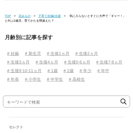
TOP
読みもの
子育て/妊娠/出産
気に入らないとすぐに大声で「ギャー！」
と叫ぶ2歳児。育てかたを間違えた？
月齢別に記事を探す
# 妊娠
# 新生児
# 生後1ヵ月
# 生後2ヵ月
# 生後3ヵ月
# 生後4ヵ月
# 生後5⋅6ヵ月
# 生後7⋅8ヵ月
# 生後9⋅10⋅11ヵ月
# 1歳
# 2歳
# 年少
# 年中
# 年長
# 小学生
# 中学生
# 高校生
セレクト