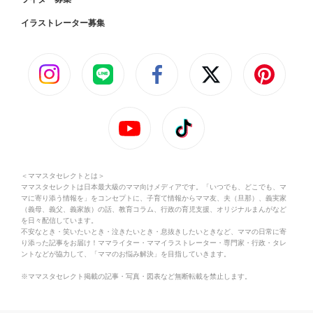
イラストレーター募集
＜ママスタセレクトとは＞
ママスタセレクトは日本最大級のママ向けメディアです。「いつでも、どこでも、マ
マに寄り添う情報を」をコンセプトに、子育て情報からママ友、夫（旦那）、義実家
（義母、義父、義家族）の話、教育コラム、行政の育児支援、オリジナルまんがなど
を日々配信しています。
不安なとき・笑いたいとき・泣きたいとき・息抜きしたいときなど、ママの日常に寄
り添った記事をお届け！ママライター・ママイラストレーター・専門家・行政・タレ
ントなどが協力して、「ママのお悩み解決」を目指していきます。
※ママスタセレクト掲載の記事・写真・図表など無断転載を禁止します。