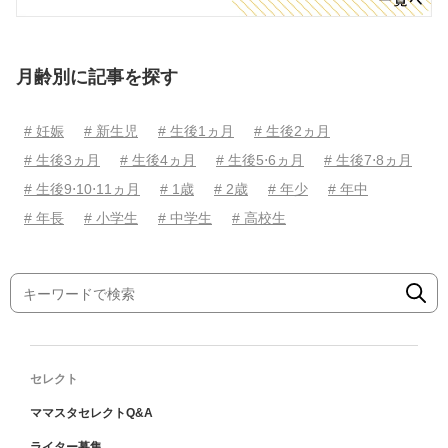
月齢別に記事を探す
# 妊娠
# 新生児
# 生後1ヵ月
# 生後2ヵ月
# 生後3ヵ月
# 生後4ヵ月
# 生後5⋅6ヵ月
# 生後7⋅8ヵ月
# 生後9⋅10⋅11ヵ月
# 1歳
# 2歳
# 年少
# 年中
# 年長
# 小学生
# 中学生
# 高校生
セレクト
ママスタセレクトQ&A
ライター募集