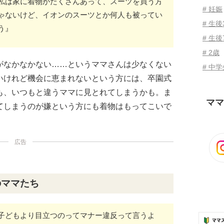
私は家に着物がたくさんあって、スーツを買う方
# 妊娠
ゃないけど、イオンのスーツとか何人も被ってい
# 生
う』
# 生後
# 2歳
がなかなかない……というママさんは少なくない
# 中
いけれど機会に恵まれないという方には、卒園式
も、いつもと違うママに見とれてしまうかも。ま
ママ
てしまうのが嫌という方にも着物はもってこいで
広告
のママたち
子どもより目立つのってマナー違反って言うよ