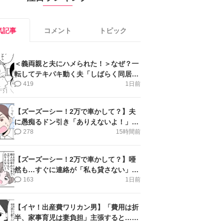
気記事
コメント
トピック
＜義両親と夫にハメられた！＞なぜ？一
転してテキパキ動く夫「しばらく同居」
提案され【第4話まんが】
419
1日前
【ズーズーシー！2万で車かして？】夫
に愚痴るドン引き「ありえないよ！」＜
第16話＞#4コマ母道場
278
15時間前
【ズーズーシー！2万で車かして？】唖
然も…すぐに連絡が「私も貸さない」＜
第15話＞#4コマ母道場
163
1日前
【イヤ！出産費ワリカン男】「費用は折
半、家事育児は妻負担」主張すると…＜