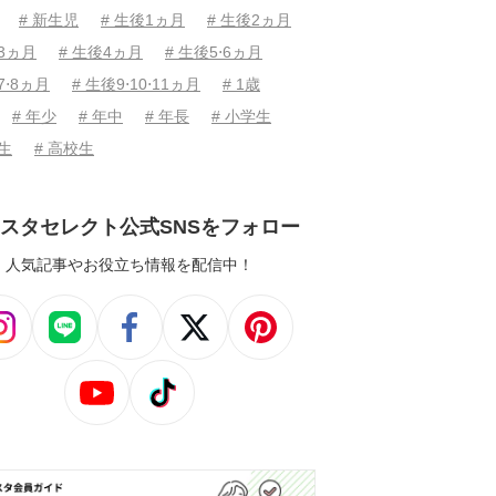
# 新生児
# 生後1ヵ月
# 生後2ヵ月
後3ヵ月
# 生後4ヵ月
# 生後5⋅6ヵ月
7⋅8ヵ月
# 生後9⋅10⋅11ヵ月
# 1歳
# 年少
# 年中
# 年長
# 小学生
学生
# 高校生
スタセレクト公式SNSをフォロー
人気記事やお役立ち情報を配信中！