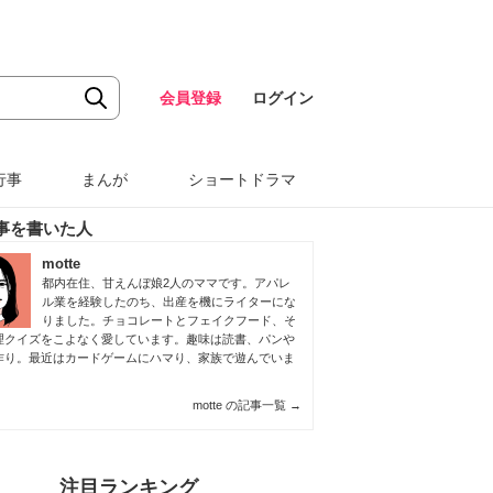
会員登録
ログイン
行事
まんが
ショートドラマ
事を書いた人
motte
都内在住、甘えんぼ娘2人のママです。アパレ
ル業を経験したのち、出産を機にライターにな
りました。チョコレートとフェイクフード、そ
理クイズをこよなく愛しています。趣味は読書、パンや
作り。最近はカードゲームにハマり、家族で遊んでいま
motte の記事一覧
→
注目ランキング