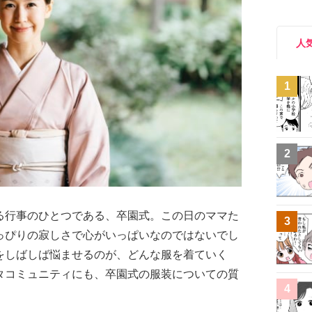
人
1
2
る行事のひとつである、卒園式。この日のママた
3
っぴりの寂しさで心がいっぱいなのではないでし
をしばしば悩ませるのが、どんな服を着ていく
タコミュニティにも、卒園式の服装についての質
4