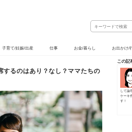
子育て/妊娠/出産
仕事
お金/暮らし
お出かけ/
この記
席するのはあり？なし？ママたちの
して論
ケーキ
す！