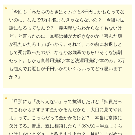
『今回も「私たちのときはオムツと3千円しかもらってな
いのに、なんで3万も包まなきゃならないの？ 今後お世
話になるってなんで？ 義両親ならわからなくもないけ
ど」と言ったのに、旦那は姉が大好きなのか「喜んだ顔
が見たいだろ！」ばっかり。それで、この前にお返しと
して受け取ったのが、なぜかお歳暮でもらいそうな洗剤
セット。しかも食器用洗剤2本と洗濯用洗剤2本のみ。3万
も包んでお返しが千円いかないくらいってどう思います
か？』
『旦那にも「ありえない」って抗議したけど「姉貴だっ
てこれからますます金かかるんだから、大目に見てやれ
よ」って。こっちだって金かかるけど？ 本当に常識に
欠けてる。普通、親に相談したら「3分の1～半返しくら
いはしないとダメ」と教えますよね？ 旦那に「がめつ