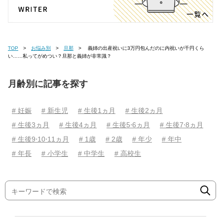
TOP
お悩み別
旦那
義姉の出産祝いに3万円包んだのに内祝いが千円くら
い……私ってがめつい？旦那と義姉が非常識？
月齢別に記事を探す
# 妊娠
# 新生児
# 生後1ヵ月
# 生後2ヵ月
# 生後3ヵ月
# 生後4ヵ月
# 生後5⋅6ヵ月
# 生後7⋅8ヵ月
# 生後9⋅10⋅11ヵ月
# 1歳
# 2歳
# 年少
# 年中
# 年長
# 小学生
# 中学生
# 高校生