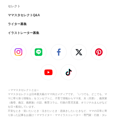
セレクト
ママスタセレクトQ&A
ライター募集
イラストレーター募集
＜ママスタセレクトとは＞
ママスタセレクトは日本最大級のママ向けメディアです。「いつでも、どこでも、マ
マに寄り添う情報を」をコンセプトに、子育て情報からママ友、夫（旦那）、義実家
（義母、義父、義家族）の話、教育コラム、行政の育児支援、オリジナルまんがなど
を日々配信しています。
不安なとき・笑いたいとき・泣きたいとき・息抜きしたいときなど、ママの日常に寄
り添った記事をお届け！ママライター・ママイラストレーター・専門家・行政・タレ