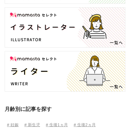
月齢別に記事を探す
# 妊娠
# 新生児
# 生後1ヵ月
# 生後2ヵ月