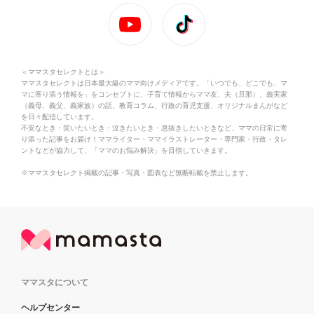
＜ママスタセレクトとは＞
ママスタセレクトは日本最大級のママ向けメディアです。「いつでも、どこでも、マ
マに寄り添う情報を」をコンセプトに、子育て情報からママ友、夫（旦那）、義実家
（義母、義父、義家族）の話、教育コラム、行政の育児支援、オリジナルまんがなど
を日々配信しています。
不安なとき・笑いたいとき・泣きたいとき・息抜きしたいときなど、ママの日常に寄
り添った記事をお届け！ママライター・ママイラストレーター・専門家・行政・タレ
ントなどが協力して、「ママのお悩み解決」を目指していきます。
※ママスタセレクト掲載の記事・写真・図表など無断転載を禁止します。
ママスタについて
ヘルプセンター