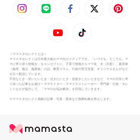
＜ママスタセレクトとは＞
ママスタセレクトは日本最大級のママ向けメディアです。「いつでも、どこでも、マ
マに寄り添う情報を」をコンセプトに、子育て情報からママ友、夫（旦那）、義実家
（義母、義父、義家族）の話、教育コラム、行政の育児支援、オリジナルまんがなど
を日々配信しています。
不安なとき・笑いたいとき・泣きたいとき・息抜きしたいときなど、ママの日常に寄
り添った記事をお届け！ママライター・ママイラストレーター・専門家・行政・タレ
ントなどが協力して、「ママのお悩み解決」を目指していきます。
※ママスタセレクト掲載の記事・写真・図表など無断転載を禁止します。