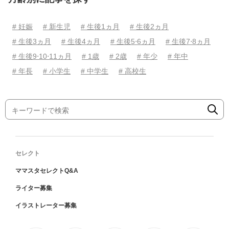
# 妊娠
# 新生児
# 生後1ヵ月
# 生後2ヵ月
# 生後3ヵ月
# 生後4ヵ月
# 生後5⋅6ヵ月
# 生後7⋅8ヵ月
# 生後9⋅10⋅11ヵ月
# 1歳
# 2歳
# 年少
# 年中
# 年長
# 小学生
# 中学生
# 高校生
セレクト
ママスタセレクトQ&A
ライター募集
イラストレーター募集