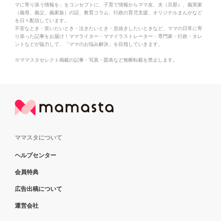
マに寄り添う情報を」をコンセプトに、子育て情報からママ友、夫（旦那）、義実家
（義母、義父、義家族）の話、教育コラム、行政の育児支援、オリジナルまんがなど
を日々配信しています。
不安なとき・笑いたいとき・泣きたいとき・息抜きしたいときなど、ママの日常に寄
り添った記事をお届け！ママライター・ママイラストレーター・専門家・行政・タレ
ントなどが協力して、「ママのお悩み解決」を目指していきます。
※ママスタセレクト掲載の記事・写真・図表など無断転載を禁止します。
ママスタについて
ヘルプセンター
会員特典
広告出稿について
運営会社