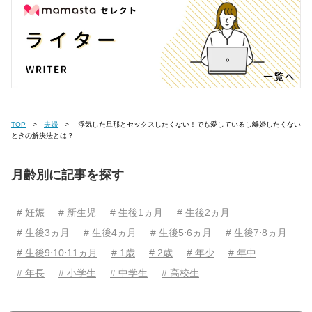
TOP
夫婦
浮気した旦那とセックスしたくない！でも愛しているし離婚したくない
ときの解決法とは？
月齢別に記事を探す
# 妊娠
# 新生児
# 生後1ヵ月
# 生後2ヵ月
# 生後3ヵ月
# 生後4ヵ月
# 生後5⋅6ヵ月
# 生後7⋅8ヵ月
# 生後9⋅10⋅11ヵ月
# 1歳
# 2歳
# 年少
# 年中
# 年長
# 小学生
# 中学生
# 高校生