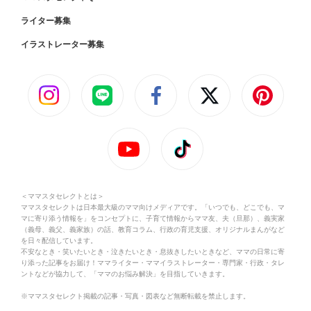
ライター募集
イラストレーター募集
＜ママスタセレクトとは＞
ママスタセレクトは日本最大級のママ向けメディアです。「いつでも、どこでも、マ
マに寄り添う情報を」をコンセプトに、子育て情報からママ友、夫（旦那）、義実家
（義母、義父、義家族）の話、教育コラム、行政の育児支援、オリジナルまんがなど
を日々配信しています。
不安なとき・笑いたいとき・泣きたいとき・息抜きしたいときなど、ママの日常に寄
り添った記事をお届け！ママライター・ママイラストレーター・専門家・行政・タレ
ントなどが協力して、「ママのお悩み解決」を目指していきます。
※ママスタセレクト掲載の記事・写真・図表など無断転載を禁止します。