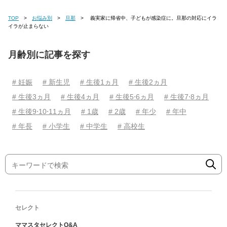
TOP
お悩み別
旦那
義実家に帰省中、子どもが感染症に。旦那の対応にイラ
イラが止まらない
月齢別に記事を探す
# 妊娠
# 新生児
# 生後1ヵ月
# 生後2ヵ月
# 生後3ヵ月
# 生後4ヵ月
# 生後5⋅6ヵ月
# 生後7⋅8ヵ月
# 生後9⋅10⋅11ヵ月
# 1歳
# 2歳
# 年少
# 年中
# 年長
# 小学生
# 中学生
# 高校生
セレクト
ママスタセレクトQ&A