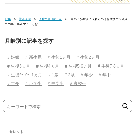
TOP
読みもの
子育て/妊娠/出産
男の子が女湯に入れるのは何歳まで？銭湯
でのルール＆マナーとは
月齢別に記事を探す
# 妊娠
# 新生児
# 生後1ヵ月
# 生後2ヵ月
# 生後3ヵ月
# 生後4ヵ月
# 生後5⋅6ヵ月
# 生後7⋅8ヵ月
# 生後9⋅10⋅11ヵ月
# 1歳
# 2歳
# 年少
# 年中
# 年長
# 小学生
# 中学生
# 高校生
セレクト