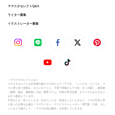
ママスタセレクトQ&A
ライター募集
イラストレーター募集
＜ママスタセレクトとは＞
ママスタセレクトは日本最大級のママ向けメディアです。「いつでも、どこでも、マ
マに寄り添う情報を」をコンセプトに、子育て情報からママ友、夫（旦那）、義実家
（義母、義父、義家族）の話、教育コラム、行政の育児支援、オリジナルまんがなど
を日々配信しています。
不安なとき・笑いたいとき・泣きたいとき・息抜きしたいときなど、ママの日常に寄
り添った記事をお届け！ママライター・ママイラストレーター・専門家・行政・タレ
ントなどが協力して、「ママのお悩み解決」を目指していきます。