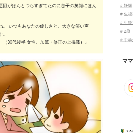
悪阻がほんとつらすぎてたのに息子の笑顔にほん
# 妊娠
# 生
# 生後
ね。 いつもあなたの優しさと、大きな笑い声
# 2歳
す。
# 中
。
（30代後半 女性、加筆・修正の上掲載）』
ママ