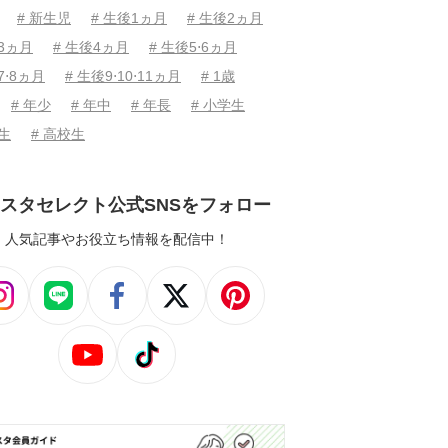
# 新生児
# 生後1ヵ月
# 生後2ヵ月
後3ヵ月
# 生後4ヵ月
# 生後5⋅6ヵ月
7⋅8ヵ月
# 生後9⋅10⋅11ヵ月
# 1歳
# 年少
# 年中
# 年長
# 小学生
学生
# 高校生
スタセレクト公式SNSをフォロー
人気記事やお役立ち情報を配信中！