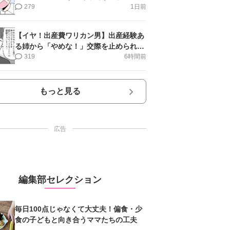
第16話＞#4コマ母道場
279
1日前
【イヤ！出産費ワリカン男】出産経験あ
る姉から「やめな！」交際を止められ＜
第12話＞#4コマ母道場
319
6時間前
もっと見る
広告
編集部セレクション
毎日100点じゃなくて大丈夫！偏食・少
食の子どもと向き合うママたちの工夫