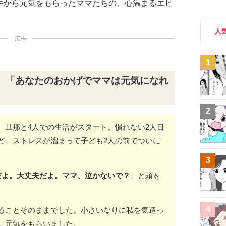
手から元気をもらったママたちの、心温まるエピ
人
広告
1
。「あなたのおかげでママは元気になれ
2
、旦那と4人での生活がスタート。慣れない2人目
ど、ストレスが溜まって子ども2人の前でついに
3
だよ。大丈夫だよ。ママ、泣かないで？
」と頭を
4
ることそのままでした。小さいなりに私を気遣っ
に元気をもらいました。