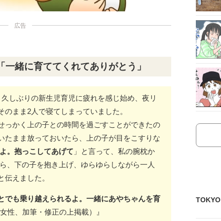
広告
「一
緒に育ててくれてありがとう
」
、久しぶりの新生児育児に疲れを感じ始め、夜リ
そのまま2人で寝てしまっていました。
せっかく上の子との時間を過ごすことができたの
いたまま放っておいたら、上の子が目をこすりな
よ。抱っこしてあげて
」と言って、私の腕枕か
がら、下の子を抱き上げ、ゆらゆらしながら一人
と伝えました。
とでも乗り越えられるよ。一緒にあやちゃんを育
TOKY
半 女性、加筆・修正の上掲載）』