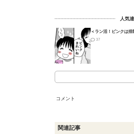
人気
＜ラン活！ピンクは排
37
関連記事