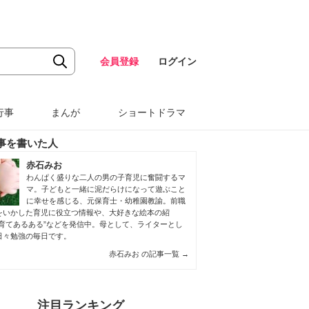
会員登録
ログイン
行事
まんが
ショートドラマ
事を書いた人
赤石みお
わんぱく盛りな二人の男の子育児に奮闘するマ
マ。子どもと一緒に泥だらけになって遊ぶこと
に幸せを感じる、元保育士・幼稚園教諭。前職
をいかした育児に役立つ情報や、大好きな絵本の紹
子育てあるある”などを発信中。母として、ライターとし
日々勉強の毎日です。
赤石みお の記事一覧
→
注目ランキング