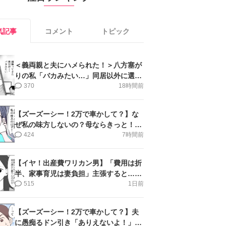
気記事
コメント
トピック
＜義両親と夫にハメられた！＞八方塞が
りの私「バカみたい…」同居以外に選択
肢がない【第5話まんが】
370
18時間前
【ズーズーシー！2万で車かして？】な
ぜ私の味方しないの？母ならきっと！＜
第17話＞#4コマ母道場
424
7時間前
【イヤ！出産費ワリカン男】「費用は折
半、家事育児は妻負担」主張すると…＜
第11話＞#4コマ母道場
515
1日前
【ズーズーシー！2万で車かして？】夫
に愚痴るドン引き「ありえないよ！」＜