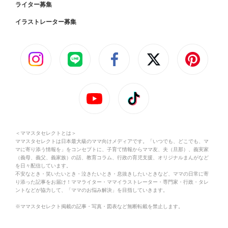
ライター募集
イラストレーター募集
＜ママスタセレクトとは＞
ママスタセレクトは日本最大級のママ向けメディアです。「いつでも、どこでも、マ
マに寄り添う情報を」をコンセプトに、子育て情報からママ友、夫（旦那）、義実家
（義母、義父、義家族）の話、教育コラム、行政の育児支援、オリジナルまんがなど
を日々配信しています。
不安なとき・笑いたいとき・泣きたいとき・息抜きしたいときなど、ママの日常に寄
り添った記事をお届け！ママライター・ママイラストレーター・専門家・行政・タレ
ントなどが協力して、「ママのお悩み解決」を目指していきます。
※ママスタセレクト掲載の記事・写真・図表など無断転載を禁止します。