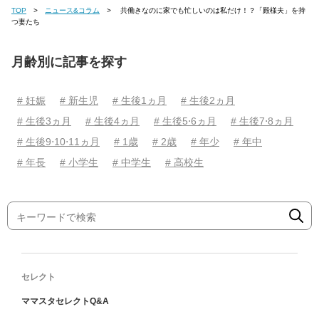
TOP
ニュース&コラム
共働きなのに家でも忙しいのは私だけ！？「殿様夫」を持
つ妻たち
月齢別に記事を探す
# 妊娠
# 新生児
# 生後1ヵ月
# 生後2ヵ月
# 生後3ヵ月
# 生後4ヵ月
# 生後5⋅6ヵ月
# 生後7⋅8ヵ月
# 生後9⋅10⋅11ヵ月
# 1歳
# 2歳
# 年少
# 年中
# 年長
# 小学生
# 中学生
# 高校生
セレクト
ママスタセレクトQ&A