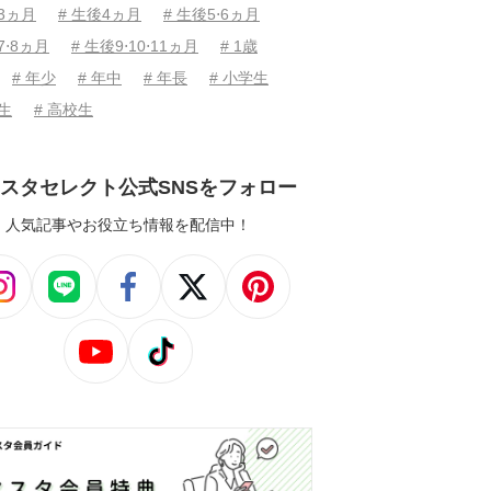
後3ヵ月
# 生後4ヵ月
# 生後5⋅6ヵ月
7⋅8ヵ月
# 生後9⋅10⋅11ヵ月
# 1歳
# 年少
# 年中
# 年長
# 小学生
学生
# 高校生
スタセレクト公式SNSをフォロー
人気記事やお役立ち情報を配信中！