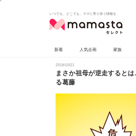
`
いつでも、どこでも、ママに寄り添う情報を
新着
人気企画
家族
2018/10/21
まさか祖母が逆走するとは
る葛藤