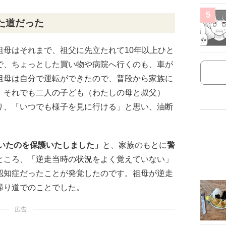
5
た道だった
祖母はそれまで、祖父に先立たれて10年以上ひと
で、ちょっとした買い物や病院へ行くのも、車が
祖母は自分で運転ができたので、普段から家族に
。それでも二人の子ども（わたしの母と叔父）
り、「いつでも様子を見に行ける」と思い、油断
ていたのを保護いたしました」
と、家族のもとに
警
ところ、「逆走当時の状況をよく覚えていない」
認知症だったことが発覚したのです。祖母が逆走
帰り道でのことでした。
広告