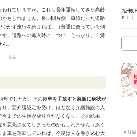
行われていますが、これも長年運転してきた高齢
九州朝
た！！
のかもしれません。長い間片側一車線だった道路
がつかず走行を続ければ、（普通に走っている側
ます。道路への進入時に「つい、うっかり、自覚
せん。
広告
祖母でしたが、その後
車を手放すと急激に病状が
なり、要介護認定を受け、ほどなく介護施設に入
で今までの生活が成り立たなくなり、その結果、
症を悪化させてしまったのかもしれません（あく
# 妊娠
まま車を運転していれば、今度は人を巻き込む大