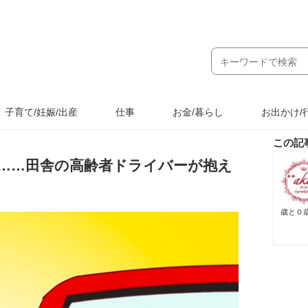
子育て/妊娠/出産
仕事
お金/暮らし
お出かけ/
この記
……田舎の高齢者ドライバーが抱え
歳と０