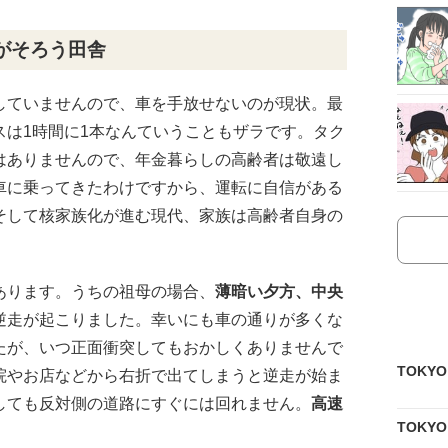
がそろう田舎
していませんので、車を手放せないのが現状。最
スは1時間に1本なんていうこともザラです。タク
はありませんので、年金暮らしの高齢者は敬遠し
車に乗ってきたわけですから、運転に自信がある
そして核家族化が進む現代、家族は高齢者自身の
あります。うちの祖母の場合、
薄暗い夕方、中央
逆走が起こりました。幸いにも車の通りが多くな
たが、いつ正面衝突してもおかしくありませんで
TOKY
院やお店などから右折で出てしまうと逆走が始ま
しても反対側の道路にすぐには回れません。
高速
TOKY