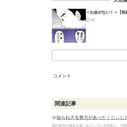
人気
＜お金がない！＞【前
48
関連記事
※
知られざる努力があった！じぃじ
孫の誕生や成長を楽しみにしている両親に、LI