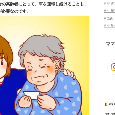
# 生
舎の高齢者にとって、車を運転し続けることも、
# 生後
が必要なのです。
# 2歳
# 中
ママ