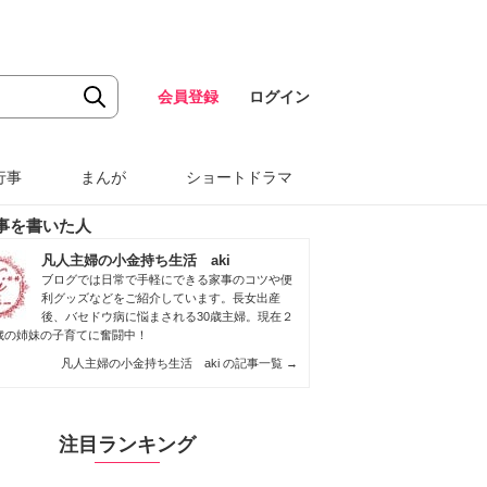
会員登録
ログイン
行事
まんが
ショートドラマ
事を書いた人
凡人主婦の小金持ち生活 aki
ブログでは日常で手軽にできる家事のコツや便
利グッズなどをご紹介しています。長女出産
後、バセドウ病に悩まされる30歳主婦。現在２
歳の姉妹の子育てに奮闘中！
凡人主婦の小金持ち生活 aki の記事一覧
→
注目ランキング