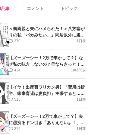
気記事
コメント
トピック
＜義両親と夫にハメられた！＞八方塞が
りの私「バカみたい…」同居以外に選択
肢がない【第5話まんが】
370
1日前
【ズーズーシー！2万で車かして？】な
ぜ私の味方しないの？母ならきっと！＜
第17話＞#4コマ母道場
424
18時間前
【イヤ！出産費ワリカン男】「費用は折
半、家事育児は妻負担」主張すると…＜
第11話＞#4コマ母道場
515
1日前
【ズーズーシー！2万で車かして？】夫
に愚痴るドン引き「ありえないよ！」＜
第16話＞#4コマ母道場
279
1日前