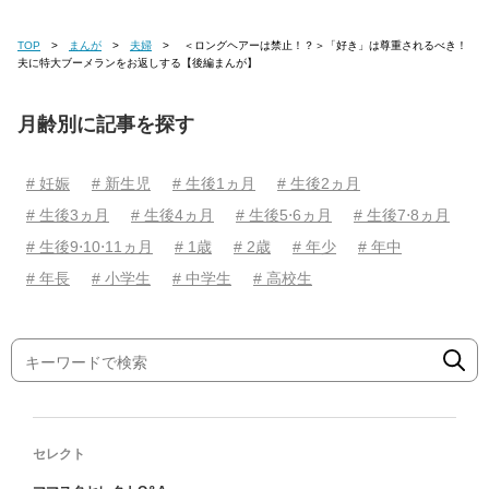
TOP
まんが
夫婦
＜ロングヘアーは禁止！？＞「好き」は尊重されるべき！
夫に特大ブーメランをお返しする【後編まんが】
月齢別に記事を探す
# 妊娠
# 新生児
# 生後1ヵ月
# 生後2ヵ月
# 生後3ヵ月
# 生後4ヵ月
# 生後5⋅6ヵ月
# 生後7⋅8ヵ月
# 生後9⋅10⋅11ヵ月
# 1歳
# 2歳
# 年少
# 年中
# 年長
# 小学生
# 中学生
# 高校生
セレクト