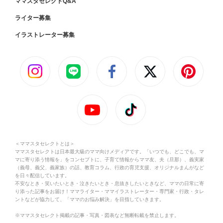
ママスタセレクトQ&A
ライター募集
イラストレーター募集
＜ママスタセレクトとは＞
ママスタセレクトは日本最大級のママ向けメディアです。「いつでも、どこでも、マ
マに寄り添う情報を」をコンセプトに、子育て情報からママ友、夫（旦那）、義実家
（義母、義父、義家族）の話、教育コラム、行政の育児支援、オリジナルまんがなど
を日々配信しています。
不安なとき・笑いたいとき・泣きたいとき・息抜きしたいときなど、ママの日常に寄
り添った記事をお届け！ママライター・ママイラストレーター・専門家・行政・タレ
ントなどが協力して、「ママのお悩み解決」を目指していきます。
※ママスタセレクト掲載の記事・写真・図表など無断転載を禁止します。