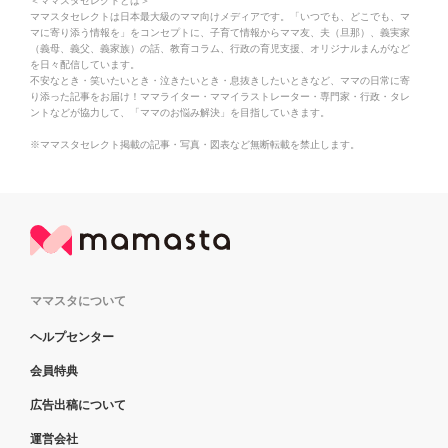
＜ママスタセレクトとは＞
ママスタセレクトは日本最大級のママ向けメディアです。「いつでも、どこでも、マ
マに寄り添う情報を」をコンセプトに、子育て情報からママ友、夫（旦那）、義実家
（義母、義父、義家族）の話、教育コラム、行政の育児支援、オリジナルまんがなど
を日々配信しています。
不安なとき・笑いたいとき・泣きたいとき・息抜きしたいときなど、ママの日常に寄
り添った記事をお届け！ママライター・ママイラストレーター・専門家・行政・タレ
ントなどが協力して、「ママのお悩み解決」を目指していきます。
※ママスタセレクト掲載の記事・写真・図表など無断転載を禁止します。
ママスタについて
ヘルプセンター
会員特典
広告出稿について
運営会社