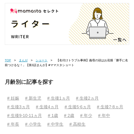
TOP
まんが
ショート
【名付けトラブル事例】義母の頭はお花畑「勝手に名
前つけるな！」【第3話まんが】#ママスタショート
月齢別に記事を探す
# 妊娠
# 新生児
# 生後1ヵ月
# 生後2ヵ月
# 生後3ヵ月
# 生後4ヵ月
# 生後5⋅6ヵ月
# 生後7⋅8ヵ月
# 生後9⋅10⋅11ヵ月
# 1歳
# 2歳
# 年少
# 年中
# 年長
# 小学生
# 中学生
# 高校生