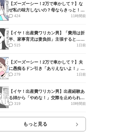
【ズーズーシー！2万で車かして？】な
ぜ私の味方しないの？母ならきっと！＜
第17話＞#4コマ母道場
424
11時間前
【イヤ！出産費ワリカン男】「費用は折
半、家事育児は妻負担」主張すると…＜
第11話＞#4コマ母道場
515
1日前
【ズーズーシー！2万で車かして？】夫
に愚痴るドン引き「ありえないよ！」＜
第16話＞#4コマ母道場
279
1日前
【イヤ！出産費ワリカン男】出産経験あ
る姉から「やめな！」交際を止められ＜
第12話＞#4コマ母道場
319
10時間前
もっと見る