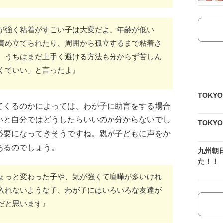
が強く粘着がすごい子は大変だよ。年齢が低い
責め立てられたり、周囲から孤立するまで粘着さ
。うちはまだ上手く避ける方法も分からず苦しん
くていい」と言ったよ』
TOKY
てくるのかによっては、わが子に助言をする場合
いと自分ではどうしたらいいのか分からないでし
TOKY
必要になってきそうですね。親が子どもに声をか
あるのでしょう。
九州朝
た！！
ょっと変わった子や、気が強くて喧嘩が多いけれ
入れないような子、わが子にはいろいろな友達が
だと思います』