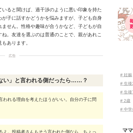
ていると聞けば、過干渉のように悪い印象を持た
わが子に話すかどうかを悩みますが、子ども自身
れません。性格や趣味が合うかなど、子どもが自
すね。友達を選ぶのは普通のことで、親があれこ
見もあります。
広告
# 妊娠
ない」と言われる側だったら……？
# 生
# 生後
言われる理由を考えたほうがいい。自分の子に問
# 2歳
# 中
ママ
るよ。投稿者さんもそう言われた側なら、ちょっ