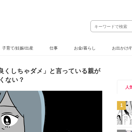
子育て/妊娠/出産
仕事
お金/暮らし
お出かけ/
良くしちゃダメ」と言っている親が
くない？
人
1