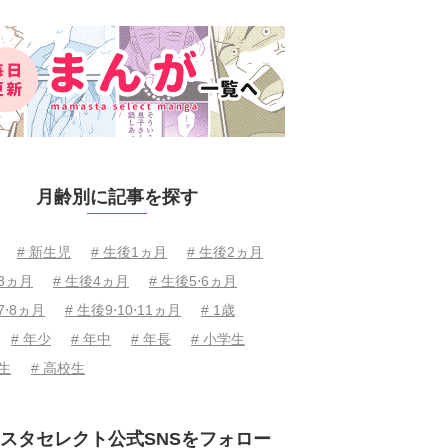
月齢別に記事を探す
# 新生児
# 生後1ヵ月
# 生後2ヵ月
後3ヵ月
# 生後4ヵ月
# 生後5⋅6ヵ月
7⋅8ヵ月
# 生後9⋅10⋅11ヵ月
# 1歳
# 年少
# 年中
# 年長
# 小学生
学生
# 高校生
スタセレクト公式SNSをフォロー