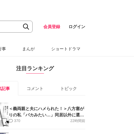
会員登録
ログイン
行事
まんが
ショートドラマ
注目ランキング
気記事
コメント
トピック
＜義両親と夫にハメられた！＞八方塞が
りの私「バカみたい…」同居以外に選択
肢がない【第5話まんが】
370
22時間前