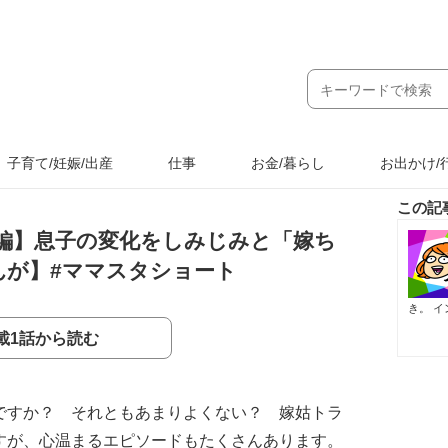
子育て/妊娠/出産
仕事
お金/暮らし
お出かけ/
この記
編】息子の変化をしみじみと「嫁ち
んが】#ママスタショート
き。
イン
載1話から読む
ですか？ それともあまりよくない？ 嫁姑トラ
すが、心温まるエピソードもたくさんあります。