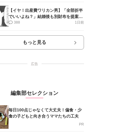
【イヤ！出産費ワリカン男】「全部折半
でいいよね？」結婚後も別財布を提案＜
第10話＞#4コマ母道場
388
1日前
もっと見る
広告
編集部セレクション
毎日100点じゃなくて大丈夫！偏食・少
食の子どもと向き合うママたちの工夫
PR