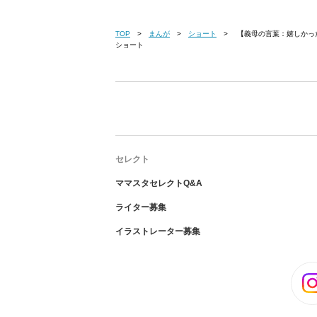
TOP
まんが
ショート
【義母の言葉：嬉しかった編】息子の変化をしみじみと「嫁ちゃんのおかげ」【第4話まんが】#ママスタ
ショート
セレクト
ママスタセレクトQ&A
ライター募集
イラストレーター募集