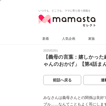
`
いつでも、どこでも、ママに寄り添う情報を
新着
人気企画
家族
2025/02/01
【義母の言葉：嬉しかった
ゃんのおかげ」【第4話ま
前話へ戻る
連
みなさんは義母さんとの関係は良好
ブル……なんてこともよく耳にしま