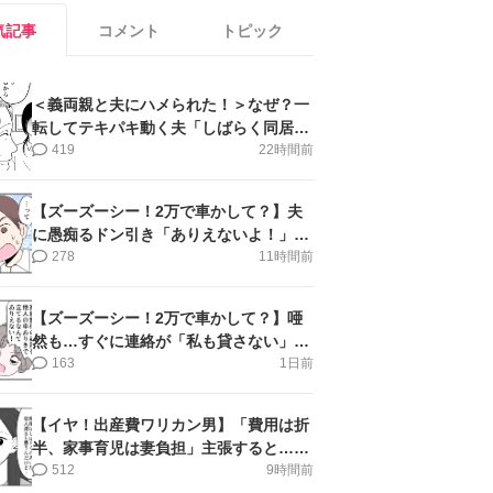
気記事
コメント
トピック
＜義両親と夫にハメられた！＞なぜ？一
転してテキパキ動く夫「しばらく同居」
提案され【第4話まんが】
419
22時間前
【ズーズーシー！2万で車かして？】夫
に愚痴るドン引き「ありえないよ！」＜
第16話＞#4コマ母道場
278
11時間前
【ズーズーシー！2万で車かして？】唖
然も…すぐに連絡が「私も貸さない」＜
第15話＞#4コマ母道場
163
1日前
【イヤ！出産費ワリカン男】「費用は折
半、家事育児は妻負担」主張すると…＜
第11話＞#4コマ母道場
512
9時間前