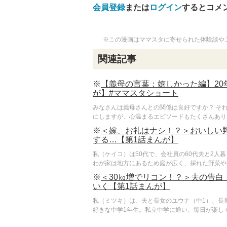
会員登録
または
ログイン
するとコメ
※この漫画はママスタに寄せられた体験談や
関連記事
※
【義母の言葉：嬉しかった編】20
が】#ママスタショート
みなさんは義母さんとの関係は良好ですか？ そ
にしますが、心温まるエピソードもたくさんありま
※
＜嫁、お礼はナシ！？＞おいしい
する…【第1話まんが】
私（ケイコ）は50代で、会社員の60代夫と2
わが家は地方にあるため庭が広く、採れた野菜や果
※
＜30㎏増でリコン！？＞夫の告
いく【第1話まんが】
私（ミツキ）は、夫と長女のユウナ（中1）、長
好きな中学1年生。私立中学に通い、毎日が楽しく