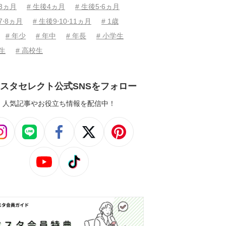
後3ヵ月
# 生後4ヵ月
# 生後5⋅6ヵ月
7⋅8ヵ月
# 生後9⋅10⋅11ヵ月
# 1歳
# 年少
# 年中
# 年長
# 小学生
学生
# 高校生
スタセレクト公式SNSをフォロー
人気記事やお役立ち情報を配信中！