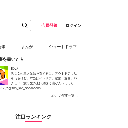
会員登録
ログイン
行事
まんが
ショートドラマ
事を書いた人
めい
男女女の三人兄妹を育てる母。アウトドアに見
られるけど、本当はインドア。家族、漫画、や
きとり、旅行先の上げ膳据え膳が大っっっ好
スタ@son_son_sooooooon
めい の記事一覧
→
注目ランキング