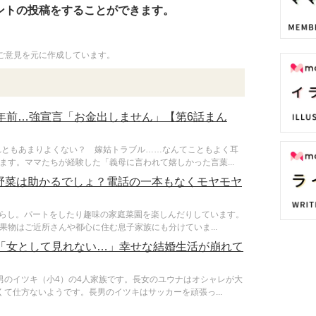
ントの投稿をすることができます。
ご意見を元に作成しています。
年前…強宣言「お金出しません」【第6話まん
れともあまりよくない？ 嫁姑トラブル……なんてこともよく耳
す。ママたちが経験した「義母に言われて嬉しかった言葉...
野菜は助かるでしょ？電話の一本もなくモヤモヤ
人暮らし。パートをしたり趣味の家庭菜園を楽しんだりしています。
物はご近所さんや都心に住む息子家族にも分けていま...
白「女として見れない…」幸せな結婚生活が崩れて
男のイツキ（小4）の4人家族です。長女のユウナはオシャレが大
て仕方ないようです。長男のイツキはサッカーを頑張っ...