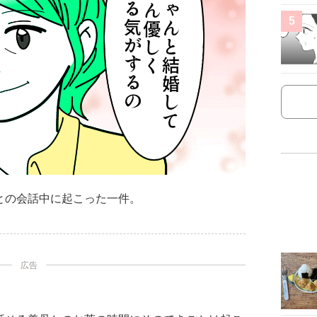
5
との会話中に起こった一件。
広告