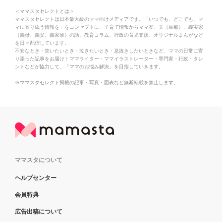
＜ママスタセレクトとは＞
ママスタセレクトは日本最大級のママ向けメディアです。「いつでも、どこでも、マ
マに寄り添う情報を」をコンセプトに、子育て情報からママ友、夫（旦那）、義実家
（義母、義父、義家族）の話、教育コラム、行政の育児支援、オリジナルまんがなど
を日々配信しています。
不安なとき・笑いたいとき・泣きたいとき・息抜きしたいときなど、ママの日常に寄
り添った記事をお届け！ママライター・ママイラストレーター・専門家・行政・タレ
ントなどが協力して、「ママのお悩み解決」を目指していきます。
※ママスタセレクト掲載の記事・写真・図表など無断転載を禁止します。
ママスタについて
ヘルプセンター
会員特典
広告出稿について