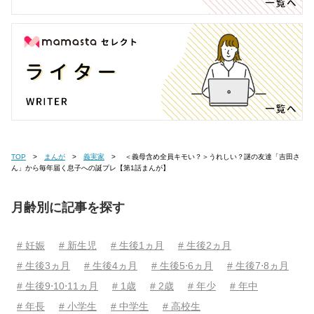
TOP
まんが
義実家
＜義母含め全員キモい？＞うれしい？謎の友達「吉田さ
ん」から毎年届く息子への誕プレ【第1話まんが】
月齢別に記事を探す
# 妊娠
# 新生児
# 生後1ヵ月
# 生後2ヵ月
# 生後3ヵ月
# 生後4ヵ月
# 生後5⋅6ヵ月
# 生後7⋅8ヵ月
# 生後9⋅10⋅11ヵ月
# 1歳
# 2歳
# 年少
# 年中
# 年長
# 小学生
# 中学生
# 高校生