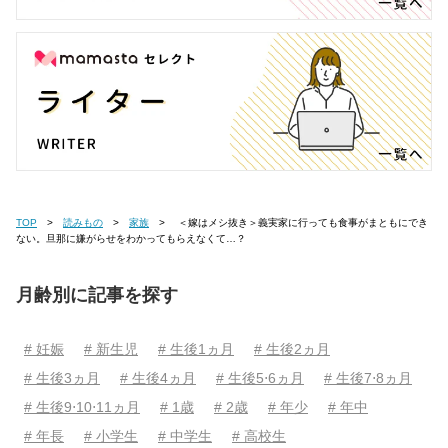
TOP
読みもの
家族
＜嫁はメシ抜き＞義実家に行っても食事がまともにでき
ない。旦那に嫌がらせをわかってもらえなくて…？
月齢別に記事を探す
# 妊娠
# 新生児
# 生後1ヵ月
# 生後2ヵ月
# 生後3ヵ月
# 生後4ヵ月
# 生後5⋅6ヵ月
# 生後7⋅8ヵ月
# 生後9⋅10⋅11ヵ月
# 1歳
# 2歳
# 年少
# 年中
# 年長
# 小学生
# 中学生
# 高校生