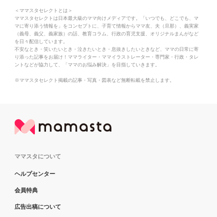
＜ママスタセレクトとは＞
ママスタセレクトは日本最大級のママ向けメディアです。「いつでも、どこでも、マ
マに寄り添う情報を」をコンセプトに、子育て情報からママ友、夫（旦那）、義実家
（義母、義父、義家族）の話、教育コラム、行政の育児支援、オリジナルまんがなど
を日々配信しています。
不安なとき・笑いたいとき・泣きたいとき・息抜きしたいときなど、ママの日常に寄
り添った記事をお届け！ママライター・ママイラストレーター・専門家・行政・タレ
ントなどが協力して、「ママのお悩み解決」を目指していきます。
※ママスタセレクト掲載の記事・写真・図表など無断転載を禁止します。
ママスタについて
ヘルプセンター
会員特典
広告出稿について