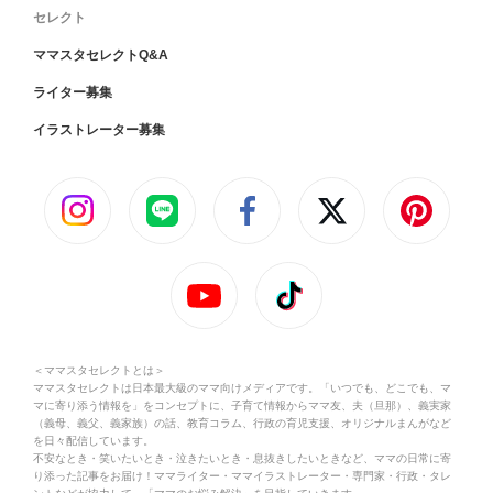
セレクト
ママスタセレクトQ&A
ライター募集
イラストレーター募集
＜ママスタセレクトとは＞
ママスタセレクトは日本最大級のママ向けメディアです。「いつでも、どこでも、マ
マに寄り添う情報を」をコンセプトに、子育て情報からママ友、夫（旦那）、義実家
（義母、義父、義家族）の話、教育コラム、行政の育児支援、オリジナルまんがなど
を日々配信しています。
不安なとき・笑いたいとき・泣きたいとき・息抜きしたいときなど、ママの日常に寄
り添った記事をお届け！ママライター・ママイラストレーター・専門家・行政・タレ