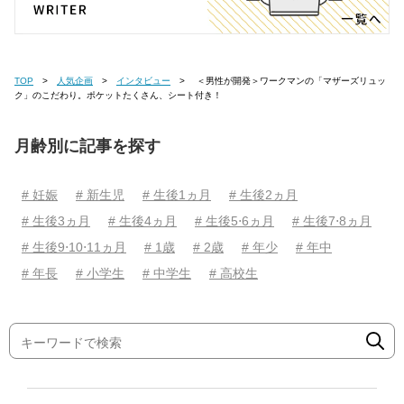
TOP
人気企画
インタビュー
＜男性が開発＞ワークマンの「マザーズリュッ
ク」のこだわり。ポケットたくさん、シート付き！
月齢別に記事を探す
# 妊娠
# 新生児
# 生後1ヵ月
# 生後2ヵ月
# 生後3ヵ月
# 生後4ヵ月
# 生後5⋅6ヵ月
# 生後7⋅8ヵ月
# 生後9⋅10⋅11ヵ月
# 1歳
# 2歳
# 年少
# 年中
# 年長
# 小学生
# 中学生
# 高校生