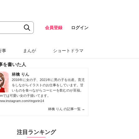
会員登録
ログイン
行事
まんが
ショートドラマ
事を書いた人
林檎 りん
2016年に女の子、2021年に男の子を出産。育児
をしながらイラストのお仕事をしています。甘
いものを食べながらコーヒーを飲むのが至福。
agramでは可愛い女の子描いてます。
/www.instagram.com/ringorin14
林檎 りん の記事一覧
→
注目ランキング