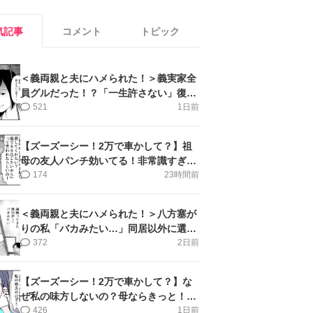
気記事
コメント
トピック
＜義両親と夫にハメられた！＞義実家全
員グルだった！？「一生許さない」復讐
誓った私【第6話まんが】
521
1日前
【ズーズーシー！2万で車かして？】祖
母の友人パンチ効いてる！非常識すぎ＜
第18話＞#4コマ母道場
174
23時間前
＜義両親と夫にハメられた！＞八方塞が
りの私「バカみたい…」同居以外に選択
肢がない【第5話まんが】
372
2日前
【ズーズーシー！2万で車かして？】な
ぜ私の味方しないの？母ならきっと！＜
第17話＞#4コマ母道場
426
1日前