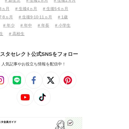
# 新生児
# 生後1ヵ月
# 生後2ヵ月
後3ヵ月
# 生後4ヵ月
# 生後5⋅6ヵ月
7⋅8ヵ月
# 生後9⋅10⋅11ヵ月
# 1歳
# 年少
# 年中
# 年長
# 小学生
学生
# 高校生
スタセレクト公式SNSをフォロー
人気記事やお役立ち情報を配信中！