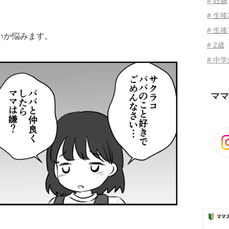
# 妊娠
# 生
# 生後
いか悩みます。
# 2歳
# 中
ママ