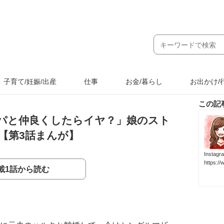
子育て/妊娠/出産
仕事
お金/暮らし
お出かけ/
この記
パと仲良くしたらイヤ？」娘のスト
【第3話まんが】
Inst
https:/
載1話から読む