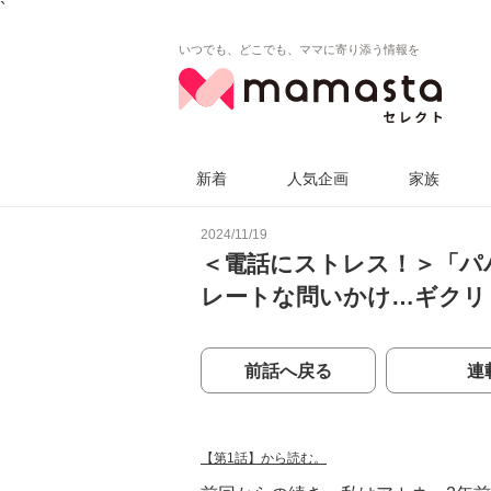
`
いつでも、どこでも、ママに寄り添う情報を
新着
人気企画
家族
2024/11/19
＜電話にストレス！＞「パ
レートな問いかけ…ギクリ
前話へ戻る
連
【第1話】から読む。