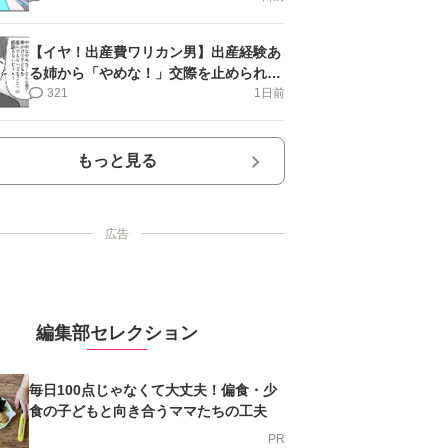
【イヤ！出産費ワリカン男】出産経験あ
る姉から「やめな！」交際を止められ＜
第12話＞#4コマ母道場
321
1日前
もっと見る
広告
編集部セレクション
毎日100点じゃなくて大丈夫！偏食・少
食の子どもと向き合うママたちの工夫
PR