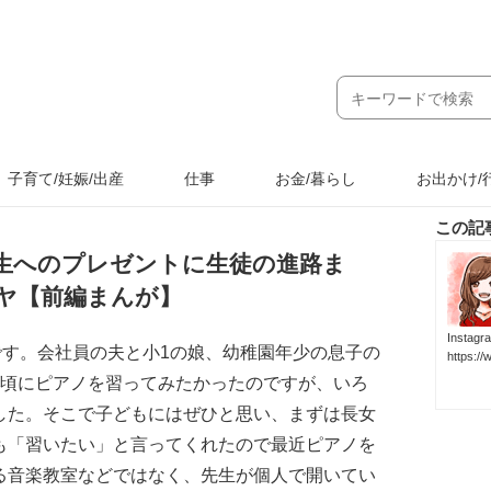
子育て/妊娠/出産
仕事
お金/暮らし
お出かけ/
この記
先生へのプレゼントに生徒の進路ま
ヤ【前編まんが】
Inst
です。会社員の夫と小1の娘、幼稚園年少の息子の
https:/
の頃にピアノを習ってみたかったのですが、いろ
した。そこで子どもにはぜひと思い、まずは長女
も「習いたい」と言ってくれたので最近ピアノを
る音楽教室などではなく、先生が個人で開いてい