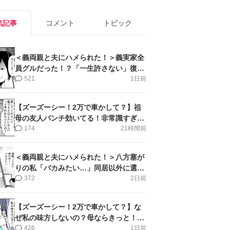
気記事
コメント
トピック
＜義両親と夫にハメられた！＞義実家全
員グルだった！？「一生許さない」復讐
誓った私【第6話まんが】
521
1日前
【ズーズーシー！2万で車かして？】祖
母の友人パンチ効いてる！非常識すぎ＜
第18話＞#4コマ母道場
174
21時間前
＜義両親と夫にハメられた！＞八方塞が
りの私「バカみたい…」同居以外に選択
肢がない【第5話まんが】
372
2日前
【ズーズーシー！2万で車かして？】な
ぜ私の味方しないの？母ならきっと！＜
第17話＞#4コマ母道場
426
1日前