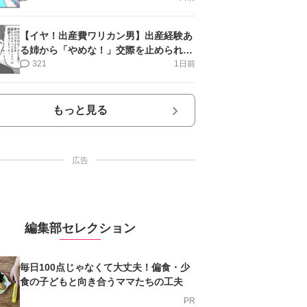
【イヤ！出産費ワリカン男】出産経験あ
る姉から「やめな！」交際を止められ＜
第12話＞#4コマ母道場
321
1日前
もっと見る
広告
編集部セレクション
毎日100点じゃなくて大丈夫！偏食・少
食の子どもと向き合うママたちの工夫
PR