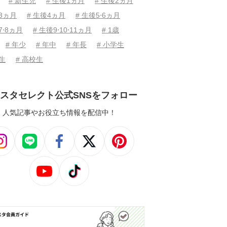
# 新生児
# 生後1ヵ月
# 生後2ヵ月
後3ヵ月
# 生後4ヵ月
# 生後5⋅6ヵ月
7⋅8ヵ月
# 生後9⋅10⋅11ヵ月
# 1歳
# 年少
# 年中
# 年長
# 小学生
学生
# 高校生
スタセレクト公式SNSをフォロー
人気記事やお役立ち情報を配信中！