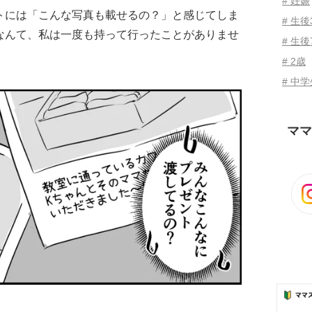
# 妊娠
トには「こんな写真も載せるの？」と感じてしま
# 生
なんて、私は一度も持って行ったことがありませ
# 生後
# 2歳
# 中
ママ