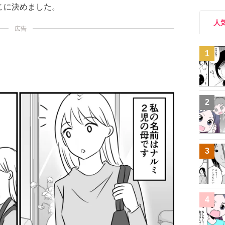
こに決めました。
人
広告
1
2
3
4