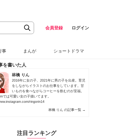
会員登録
ログイン
行事
まんが
ショートドラマ
事を書いた人
林檎 りん
2016年に女の子、2021年に男の子を出産。育児
をしながらイラストのお仕事をしています。甘
いものを食べながらコーヒーを飲むのが至福。
agramでは可愛い女の子描いてます。
/www.instagram.com/ringorin14
林檎 りん の記事一覧
→
注目ランキング