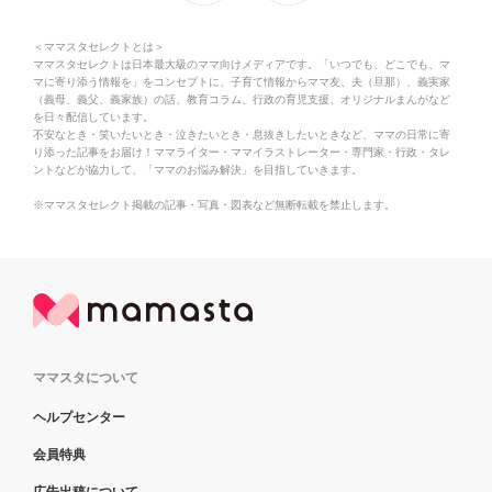
＜ママスタセレクトとは＞
ママスタセレクトは日本最大級のママ向けメディアです。「いつでも、どこでも、マ
マに寄り添う情報を」をコンセプトに、子育て情報からママ友、夫（旦那）、義実家
（義母、義父、義家族）の話、教育コラム、行政の育児支援、オリジナルまんがなど
を日々配信しています。
不安なとき・笑いたいとき・泣きたいとき・息抜きしたいときなど、ママの日常に寄
り添った記事をお届け！ママライター・ママイラストレーター・専門家・行政・タレ
ントなどが協力して、「ママのお悩み解決」を目指していきます。
※ママスタセレクト掲載の記事・写真・図表など無断転載を禁止します。
ママスタについて
ヘルプセンター
会員特典
広告出稿について