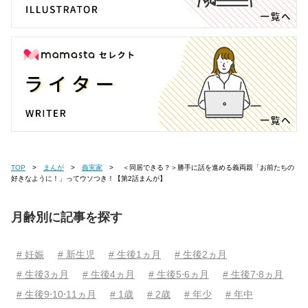
TOP
まんが
義実家
＜同居できる？＞勝手に話を進める義両親「お前たちの
好きなように！」ってウソつき！【第2話まんが】
月齢別に記事を探す
# 妊娠
# 新生児
# 生後1ヵ月
# 生後2ヵ月
# 生後3ヵ月
# 生後4ヵ月
# 生後5⋅6ヵ月
# 生後7⋅8ヵ月
# 生後9⋅10⋅11ヵ月
# 1歳
# 2歳
# 年少
# 年中