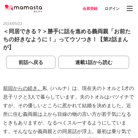
会員登録
ログイン
2024/05/23
＜同居できる？＞勝手に話を進める義両親「お前た
ちの好きなように！」ってウソつき！【第2話まん
が】
前話へ戻る
連載1話から読む
前回からの続き。
私（ハルナ）は、現在夫のトオルと1才の
息子リクと3人で暮らしています。夫のトオルはバツイチで
すが、その優しいところに惹かれて結婚を決めました。近
所に住む義両親は上から目線の物の言い方が若干気になる
ときもありますが、なるべくスルーするようにしていま
す。そんななか義両親との同居話が浮上。最初は乗り気で