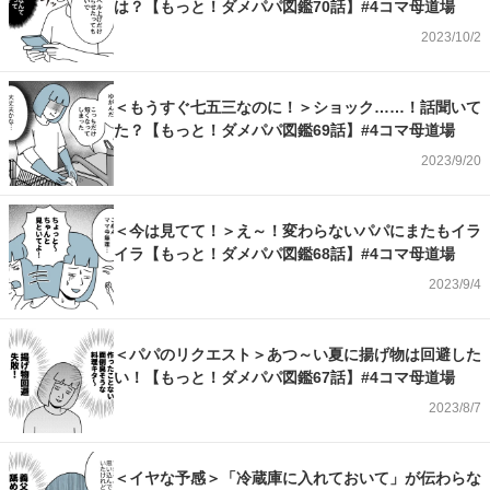
は？【もっと！ダメパパ図鑑70話】#4コマ母道場
2023/10/2
＜もうすぐ七五三なのに！＞ショック……！話聞いて
た？【もっと！ダメパパ図鑑69話】#4コマ母道場
2023/9/20
＜今は見てて！＞え～！変わらないパパにまたもイラ
イラ【もっと！ダメパパ図鑑68話】#4コマ母道場
2023/9/4
＜パパのリクエスト＞あつ～い夏に揚げ物は回避した
い！【もっと！ダメパパ図鑑67話】#4コマ母道場
2023/8/7
＜イヤな予感＞「冷蔵庫に入れておいて」が伝わらな