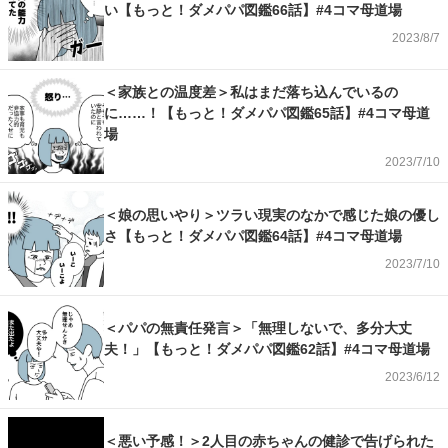
い【もっと！ダメパパ図鑑66話】#4コマ母道場
2023/8/7
＜家族との温度差＞私はまだ落ち込んでいるの
に……！【もっと！ダメパパ図鑑65話】#4コマ母道
場
2023/7/10
＜娘の思いやり＞ツラい現実のなかで感じた娘の優し
さ【もっと！ダメパパ図鑑64話】#4コマ母道場
2023/7/10
＜パパの無責任発言＞「無理しないで、多分大丈
夫！」【もっと！ダメパパ図鑑62話】#4コマ母道場
2023/6/12
＜悪い予感！＞2人目の赤ちゃんの健診で告げられた