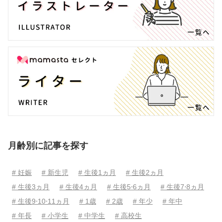
月齢別に記事を探す
# 妊娠
# 新生児
# 生後1ヵ月
# 生後2ヵ月
# 生後3ヵ月
# 生後4ヵ月
# 生後5⋅6ヵ月
# 生後7⋅8ヵ月
# 生後9⋅10⋅11ヵ月
# 1歳
# 2歳
# 年少
# 年中
# 年長
# 小学生
# 中学生
# 高校生