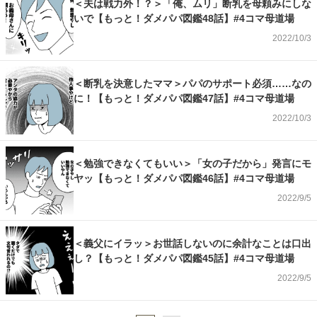
＜夫は戦力外！？＞「俺、ムリ」断乳を母頼みにしな
いで【もっと！ダメパパ図鑑48話】#4コマ母道場
2022/10/3
＜断乳を決意したママ＞パパのサポート必須……なの
に！【もっと！ダメパパ図鑑47話】#4コマ母道場
2022/10/3
＜勉強できなくてもいい＞「女の子だから」発言にモ
ヤッ【もっと！ダメパパ図鑑46話】#4コマ母道場
2022/9/5
＜義父にイラッ＞お世話しないのに余計なことは口出
し？【もっと！ダメパパ図鑑45話】#4コマ母道場
2022/9/5