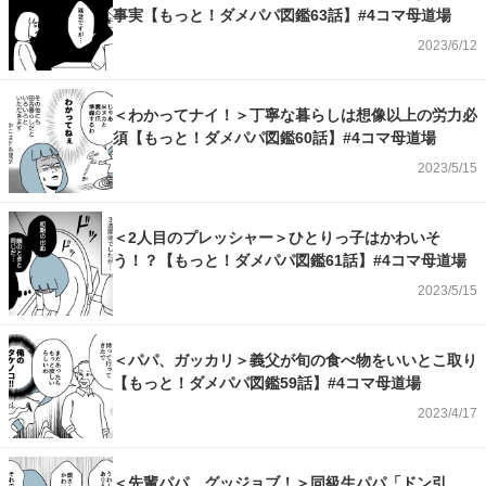
事実【もっと！ダメパパ図鑑63話】#4コマ母道場
2023/6/12
＜わかってナイ！＞丁寧な暮らしは想像以上の労力必
須【もっと！ダメパパ図鑑60話】#4コマ母道場
2023/5/15
＜2人目のプレッシャー＞ひとりっ子はかわいそ
う！？【もっと！ダメパパ図鑑61話】#4コマ母道場
2023/5/15
＜パパ、ガッカリ＞義父が旬の食べ物をいいとこ取り
【もっと！ダメパパ図鑑59話】#4コマ母道場
2023/4/17
＜先輩パパ、グッジョブ！＞同級生パパ「ドン引