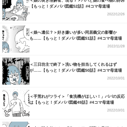
＜娘の良き理解者、現る？＞パパと娘の食べ物の好み
【もっと！ダメパパ図鑑52話】#4コマ母道場
2022/12/26
＜娘へ遺伝？＞好き嫌いが多い同居義父の影響か
も……【もっと！ダメパパ図鑑51話】#4コマ母道場
2022/11/28
＜三日坊主で終了＞洗い物を担当してくれるはず
が……【もっと！ダメパパ図鑑50話】#4コマ母道場
2022/10/31
＜手荒れがツライ＞「食洗機がほしい！」パパの反応
は【もっと！ダメパパ図鑑49話】#4コマ母道場
2022/10/31