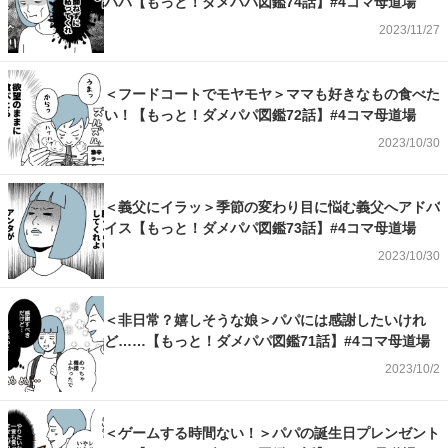
パパ【もっと！ダメパパ図鑑74話】#4コマ母道場
2023/11/27
＜フードコートでモヤモヤ＞ママも好きなもの食べた
い！【もっと！ダメパパ図鑑72話】#4コマ母道場
2023/10/30
＜義父にイラッ＞季節の変わり目に悩む義父へアドバ
イス【もっと！ダメパパ図鑑73話】#4コマ母道場
2023/10/30
＜非日常？嬉しそうな娘＞パパには感謝したいけれ
ど……【もっと！ダメパパ図鑑71話】#4コマ母道場
2023/10/2
＜ゲームする時間ない！＞パパの誕生日プレンゼント