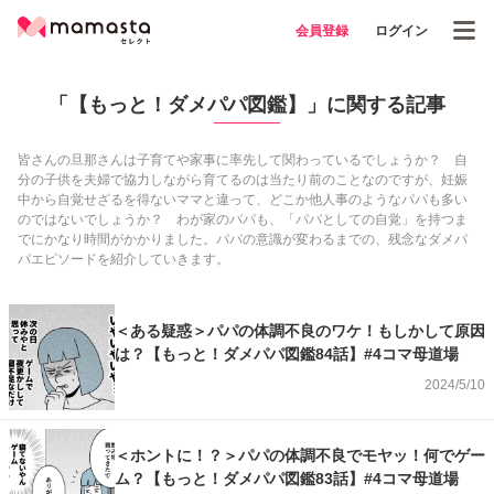
会員登録
ログイン
「【もっと！ダメパパ図鑑】」に関する記事
皆さんの旦那さんは子育てや家事に率先して関わっているでしょうか？ 自
分の子供を夫婦で協力しながら育てるのは当たり前のことなのですが、妊娠
中から自覚せざるを得ないママと違って、どこか他人事のようなパパも多い
のではないでしょうか？ わが家のパパも、「パパとしての自覚」を持つま
でにかなり時間がかかりました。パパの意識が変わるまでの、残念なダメパ
パエピソードを紹介していきます。
＜ある疑惑＞パパの体調不良のワケ！もしかして原因
は？【もっと！ダメパパ図鑑84話】#4コマ母道場
2024/5/10
＜ホントに！？＞パパの体調不良でモヤッ！何でゲー
ム？【もっと！ダメパパ図鑑83話】#4コマ母道場