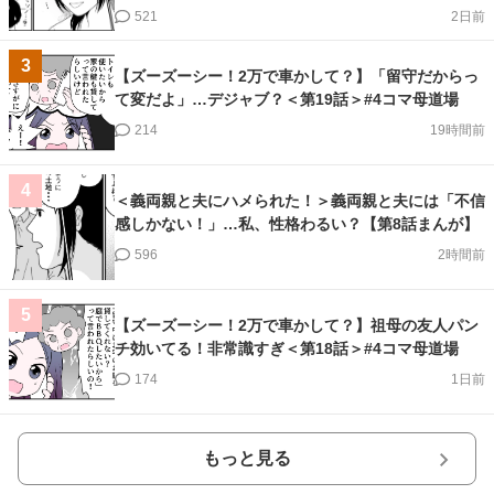
521
2日前
3
【ズーズーシー！2万で車かして？】「留守だからっ
て変だよ」…デジャブ？＜第19話＞#4コマ母道場
214
19時間前
4
＜義両親と夫にハメられた！＞義両親と夫には「不信
感しかない！」…私、性格わるい？【第8話まんが】
596
2時間前
5
【ズーズーシー！2万で車かして？】祖母の友人パン
チ効いてる！非常識すぎ＜第18話＞#4コマ母道場
174
1日前
もっと見る