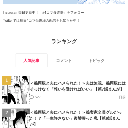
Instagram毎日更新中！「#4コマ母道場」をフォロー
Twitterでは毎日4コマ母道場の配信をお知らせ中！
ランキング
人気記事
コメント
トピック
1
＜義両親と夫にハメられた！＞夫は無視、義両親には
そっけなく「報いを受ければいい」【第7話まんが】
527
1日前
＜義両親と夫にハメられた！＞義実家全員グルだっ
2
た！？「一生許さない」復讐誓った私【第6話まん
が】