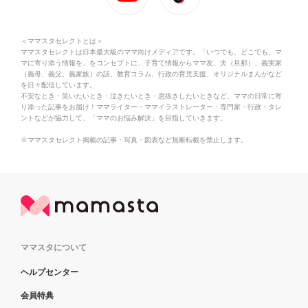
＜ママスタセレクトとは＞
ママスタセレクトは日本最大級のママ向けメディアです。「いつでも、どこでも、マ
マに寄り添う情報を」をコンセプトに、子育て情報からママ友、夫（旦那）、義実家
（義母、義父、義家族）の話、教育コラム、行政の育児支援、オリジナルまんがなど
を日々配信しています。
不安なとき・笑いたいとき・泣きたいとき・息抜きしたいときなど、ママの日常に寄
り添った記事をお届け！ママライター・ママイラストレーター・専門家・行政・タレ
ントなどが協力して、「ママのお悩み解決」を目指していきます。
※ママスタセレクト掲載の記事・写真・図表など無断転載を禁止します。
ママスタについて
ヘルプセンター
会員特典