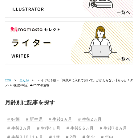
TOP
まんが
＜イヤな予感＞「冷蔵庫に入れておいて」が伝わらない【もっと！ダ
メパパ図鑑66話】#4コマ母道場
月齢別に記事を探す
# 妊娠
# 新生児
# 生後1ヵ月
# 生後2ヵ月
# 生後3ヵ月
# 生後4ヵ月
# 生後5⋅6ヵ月
# 生後7⋅8ヵ月
# 生後9⋅10⋅11ヵ月
# 1歳
# 2歳
# 年少
# 年中