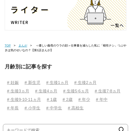
TOP
まんが
＜優しい義母のウラの顔＞仕事量を減らした私に「根性ナシ」つぶや
きは気のせいなの？【第1話まんが】
月齢別に記事を探す
# 妊娠
# 新生児
# 生後1ヵ月
# 生後2ヵ月
# 生後3ヵ月
# 生後4ヵ月
# 生後5⋅6ヵ月
# 生後7⋅8ヵ月
# 生後9⋅10⋅11ヵ月
# 1歳
# 2歳
# 年少
# 年中
# 年長
# 小学生
# 中学生
# 高校生