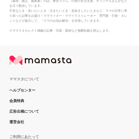
（義母、義父、義家族）の話、教育コラム、行政の育児支援、オリジナルまんがなど
を日々配信しています。
不安なとき・笑いたいとき・泣きたいとき・息抜きしたいときなど、ママの日常に寄
り添った記事をお届け！ママライター・ママイラストレーター・専門家・行政・タレ
ントなどが協力して、「ママのお悩み解決」を目指していきます。
※ママスタセレクト掲載の記事・写真・図表など無断転載を禁止します。
ママスタについて
ヘルプセンター
会員特典
広告出稿について
運営会社
ご利用にあたって