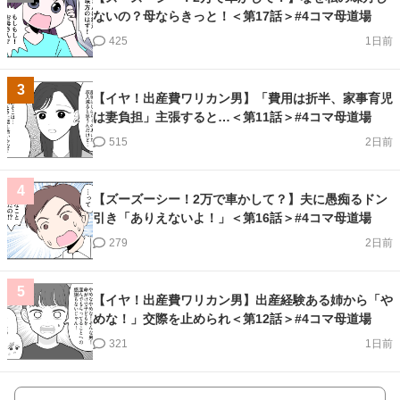
ないの？母ならきっと！＜第17話＞#4コマ母道場
425
1日前
3
【イヤ！出産費ワリカン男】「費用は折半、家事育児
は妻負担」主張すると…＜第11話＞#4コマ母道場
515
2日前
4
【ズーズーシー！2万で車かして？】夫に愚痴るドン
引き「ありえないよ！」＜第16話＞#4コマ母道場
279
2日前
5
【イヤ！出産費ワリカン男】出産経験ある姉から「や
めな！」交際を止められ＜第12話＞#4コマ母道場
321
1日前