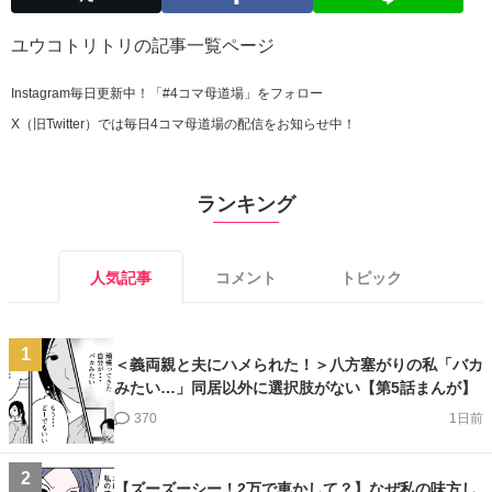
ユウコトリトリの記事一覧ページ
Instagram毎日更新中！「#4コマ母道場」をフォロー
X（旧Twitter）では毎日4コマ母道場の配信をお知らせ中！
ランキング
人気記事
コメント
トピック
1
＜義両親と夫にハメられた！＞八方塞がりの私「バカ
みたい…」同居以外に選択肢がない【第5話まんが】
370
1日前
2
【ズーズーシー！2万で車かして？】なぜ私の味方し