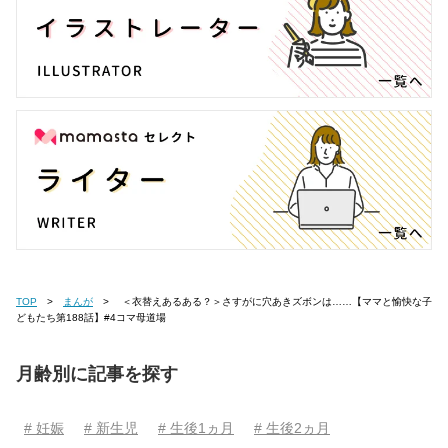
TOP
まんが
＜衣替えあるある？＞さすがに穴あきズボンは……【ママと愉快な子
どもたち第188話】#4コマ母道場
月齢別に記事を探す
# 妊娠
# 新生児
# 生後1ヵ月
# 生後2ヵ月