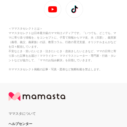
＜ママスタセレクトとは＞
ママスタセレクトは日本最大級のママ向けメディアです。「いつでも、どこでも、マ
マに寄り添う情報を」をコンセプトに、子育て情報からママ友、夫（旦那）、義実家
（義母、義父、義家族）の話、教育コラム、行政の育児支援、オリジナルまんがなど
を日々配信しています。
不安なとき・笑いたいとき・泣きたいとき・息抜きしたいときなど、ママの日常に寄
り添った記事をお届け！ママライター・ママイラストレーター・専門家・行政・タレ
ントなどが協力して、「ママのお悩み解決」を目指していきます。
※ママスタセレクト掲載の記事・写真・図表など無断転載を禁止します。
ママスタについて
ヘルプセンター