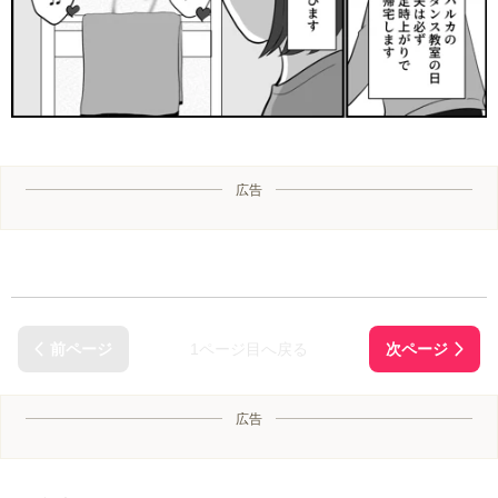
広告
1ページ目へ戻る
広告