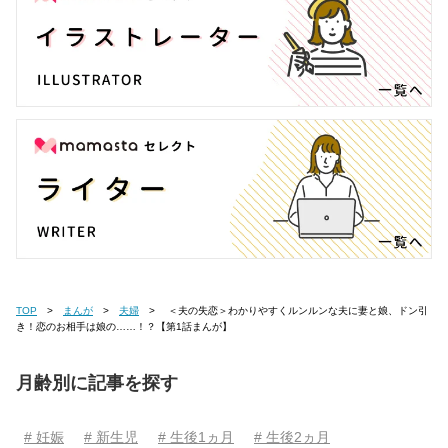
TOP
まんが
夫婦
＜夫の失恋＞わかりやすくルンルンな夫に妻と娘、ドン引
き！恋のお相手は娘の……！？【第1話まんが】
月齢別に記事を探す
# 妊娠
# 新生児
# 生後1ヵ月
# 生後2ヵ月