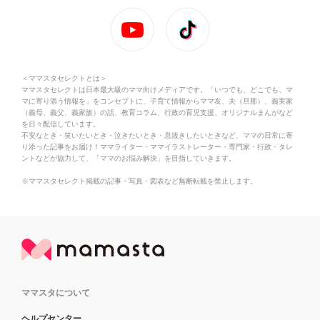
＜ママスタセレクトとは＞
ママスタセレクトは日本最大級のママ向けメディアです。「いつでも、どこでも、マ
マに寄り添う情報を」をコンセプトに、子育て情報からママ友、夫（旦那）、義実家
（義母、義父、義家族）の話、教育コラム、行政の育児支援、オリジナルまんがなど
を日々配信しています。
不安なとき・笑いたいとき・泣きたいとき・息抜きしたいときなど、ママの日常に寄
り添った記事をお届け！ママライター・ママイラストレーター・専門家・行政・タレ
ントなどが協力して、「ママのお悩み解決」を目指していきます。
※ママスタセレクト掲載の記事・写真・図表など無断転載を禁止します。
ママスタについて
ヘルプセンター