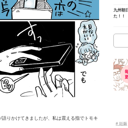
九州朝
た！！
が語りかけてきましたが、私は震える指でトモキ
# 妊娠