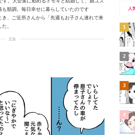
歳です。大企業に勤めるトモキと結婚して、娘ユズ
人
係も順調。毎日幸せに暮らしていたのです
とき、ご近所さんから「先週もお子さん連れで来
した。
1
広告
2
3
4