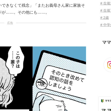
# 生
いできなくて残念」「またお義母さん家に家族そ
# 生後
ジが……。その他にも……。
# 2歳
広告
# 中
ママ