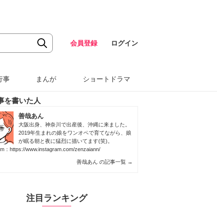
会員登録
ログイン
行事
まんが
ショートドラマ
事を書いた人
善哉あん
大阪出身、神奈川で出産後、沖縄に来ました。
2019年生まれの娘をワンオペで育てながら、娘
が眠る朝と夜に猛烈に描いてます(笑)。
ram：
https://www.instagram.com/zenzaiann/
善哉あん の記事一覧
→
注目ランキング