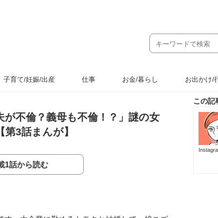
子育て/妊娠/出産
仕事
お金/暮らし
お出かけ/
この記
夫が不倫？義母も不倫！？」謎の女
【第3話まんが】
Instag
載1話から読む