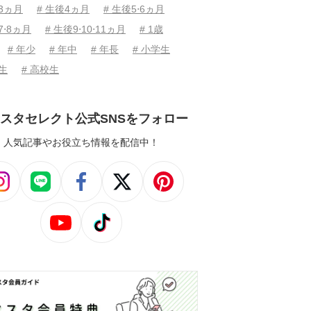
後3ヵ月
# 生後4ヵ月
# 生後5⋅6ヵ月
7⋅8ヵ月
# 生後9⋅10⋅11ヵ月
# 1歳
# 年少
# 年中
# 年長
# 小学生
学生
# 高校生
スタセレクト公式SNSをフォロー
人気記事やお役立ち情報を配信中！