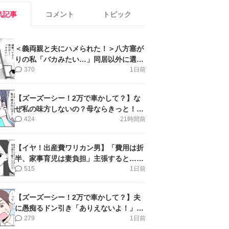
気記事
コメント
トピック
＜義両親と夫にハメられた！＞八方塞が
りの私「バカみたい…」同居以外に選択
肢がない【第5話まんが】
370
1日前
【ズーズーシー！2万で車かして？】な
ぜ私の味方しないの？母ならきっと！＜
第17話＞#4コマ母道場
424
21時間前
【イヤ！出産費ワリカン男】「費用は折
半、家事育児は妻負担」主張すると…＜
第11話＞#4コマ母道場
515
1日前
【ズーズーシー！2万で車かして？】夫
に愚痴るドン引き「ありえないよ！」＜
第16話＞#4コマ母道場
279
1日前