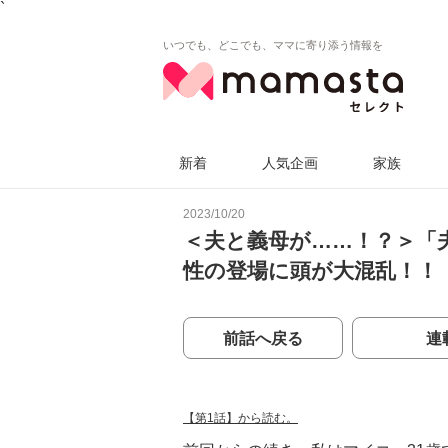
`
いつでも、どこでも、ママに寄り添う情報を
新着
人気企画
家族
2023/10/20
＜夫と義母が……！？＞「
性の登場に頭が大混乱！！
前話へ戻る
連
【第1話】から読む。