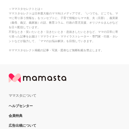
＜ママスタセレクトとは＞
ママスタセレクトは日本最大級のママ向けメディアです。「いつでも、どこでも、マ
マに寄り添う情報を」をコンセプトに、子育て情報からママ友、夫（旦那）、義実家
（義母、義父、義家族）の話、教育コラム、行政の育児支援、オリジナルまんがなど
を日々配信しています。
不安なとき・笑いたいとき・泣きたいとき・息抜きしたいときなど、ママの日常に寄
り添った記事をお届け！ママライター・ママイラストレーター・専門家・行政・タレ
ントなどが協力して、「ママのお悩み解決」を目指していきます。
※ママスタセレクト掲載の記事・写真・図表など無断転載を禁止します。
ママスタについて
ヘルプセンター
会員特典
広告出稿について