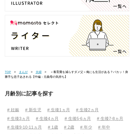
TOP
まんが
夫婦
＜養育費を減らすダメ父＞俺にも生活がある？バカッ！身
勝手な息子あきれる【中編：元義母の気持ち】
月齢別に記事を探す
# 妊娠
# 新生児
# 生後1ヵ月
# 生後2ヵ月
# 生後3ヵ月
# 生後4ヵ月
# 生後5⋅6ヵ月
# 生後7⋅8ヵ月
# 生後9⋅10⋅11ヵ月
# 1歳
# 2歳
# 年少
# 年中