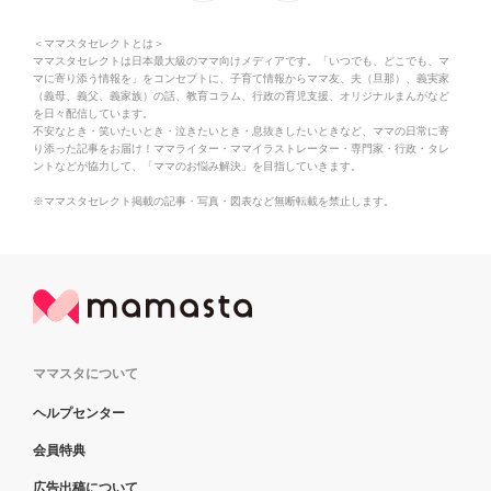
＜ママスタセレクトとは＞
ママスタセレクトは日本最大級のママ向けメディアです。「いつでも、どこでも、マ
マに寄り添う情報を」をコンセプトに、子育て情報からママ友、夫（旦那）、義実家
（義母、義父、義家族）の話、教育コラム、行政の育児支援、オリジナルまんがなど
を日々配信しています。
不安なとき・笑いたいとき・泣きたいとき・息抜きしたいときなど、ママの日常に寄
り添った記事をお届け！ママライター・ママイラストレーター・専門家・行政・タレ
ントなどが協力して、「ママのお悩み解決」を目指していきます。
※ママスタセレクト掲載の記事・写真・図表など無断転載を禁止します。
ママスタについて
ヘルプセンター
会員特典
広告出稿について