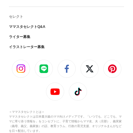
セレクト
ママスタセレクトQ&A
ライター募集
イラストレーター募集
＜ママスタセレクトとは＞
ママスタセレクトは日本最大級のママ向けメディアです。「いつでも、どこでも、マ
マに寄り添う情報を」をコンセプトに、子育て情報からママ友、夫（旦那）、義実家
（義母、義父、義家族）の話、教育コラム、行政の育児支援、オリジナルまんがなど
を日々配信しています。