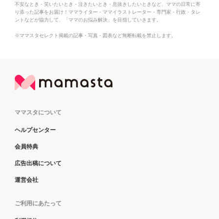
不安なとき・笑いたいとき・泣きたいとき・息抜きしたいときなど、ママの日常に寄
り添った記事をお届け！ママライター・ママイラストレーター・専門家・行政・タレ
ントなどが協力して、「ママのお悩み解決」を目指していきます。
※ママスタセレクト掲載の記事・写真・図表など無断転載を禁止します。
ママスタについて
ヘルプセンター
会員特典
広告出稿について
運営会社
ご利用にあたって