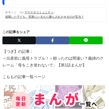
参考トピ （by
ママスタコミュニティ
）
就職した子ども、実家にいるなら幾ら入れさせるのが妥当？
この記事をシェア
【つぎ】の記事：
＜出産前に義母トラブル！＞頼ったのは間違い？義姉のク
レーム「母をこき使わないで」【第1話まんが】
こももの記事一覧ページ