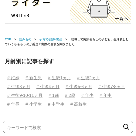
TOP
読みもの
子育て/妊娠/出産
就職して実家暮らしの子ども。生活費とし
ていくらもらうのが妥当？実際の金額を聞きました
月齢別に記事を探す
# 妊娠
# 新生児
# 生後1ヵ月
# 生後2ヵ月
# 生後3ヵ月
# 生後4ヵ月
# 生後5⋅6ヵ月
# 生後7⋅8ヵ月
# 生後9⋅10⋅11ヵ月
# 1歳
# 2歳
# 年少
# 年中
# 年長
# 小学生
# 中学生
# 高校生